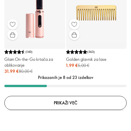
(
140
)
(
363
)
Glam On-the-Go krtača za
Golden glavnik za lase
oblikovanje
1,99 €
5,00 €
31,99 €
80,00 €
Prikazanih je 8 od 23 izdelkov
PRIKAŽI VEČ