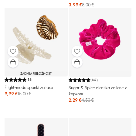
3,99 €
8,00 €
ZADNJA PRILOŽNOST
(
56
)
(
147
)
Flight-mode sponki za lase
Sugar & Spice elastika za lase z
9,99 €
15,00 €
žepkom
2,29 €
4,50 €