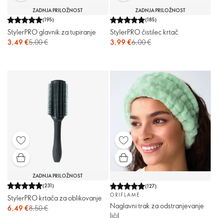
ZADNJA PRILOŽNOST
ZADNJA PRILOŽNOST
(
195
)
(
185
)
StylerPRO glavnik za tupiranje
StylerPRO čistilec krtač
3,49 €
5,00 €
3,99 €
6,00 €
ZADNJA PRILOŽNOST
(
231
)
(
127
)
ORIFLAME
StylerPRO krtača za oblikovanje
Naglavni trak za odstranjevanje
6,49 €
8,50 €
ličil