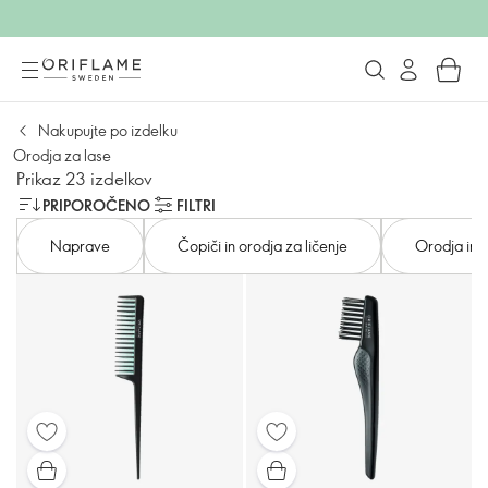
Nakupujte po izdelku
Orodja za lase
Prikaz 23 izdelkov
PRIPOROČENO
FILTRI
Naprave
Čopiči in orodja za ličenje
Orodja in 