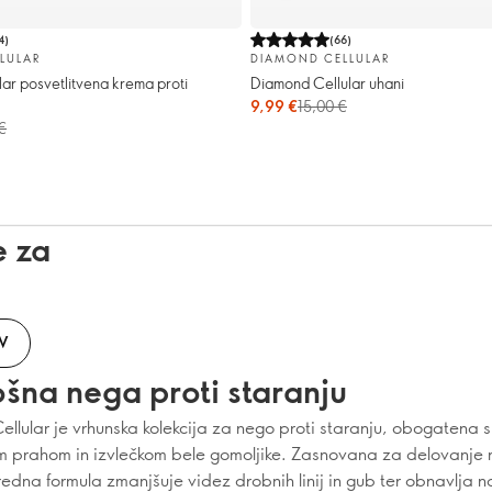
4
)
(
66
)
LULAR
DIAMOND CELLULAR
ar posvetlitvena krema proti
Diamond Cellular uhani
9,99 €
15,00 €
€
e za
V
šna nega proti staranju
llular je vrhunska kolekcija za nego proti staranju, obogatena 
 prahom in izvlečkom bele gomoljike. Zasnovana za delovanje n
edna formula zmanjšuje videz drobnih linij in gub ter obnavlja na