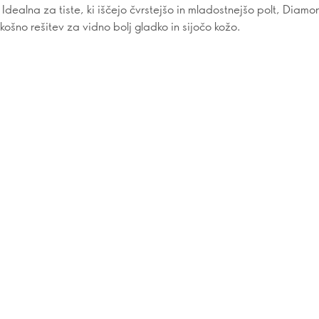
Idealna za tiste, ki iščejo čvrstejšo in mladostnejšo polt, Diamo
ošno rešitev za vidno bolj gladko in sijočo kožo.