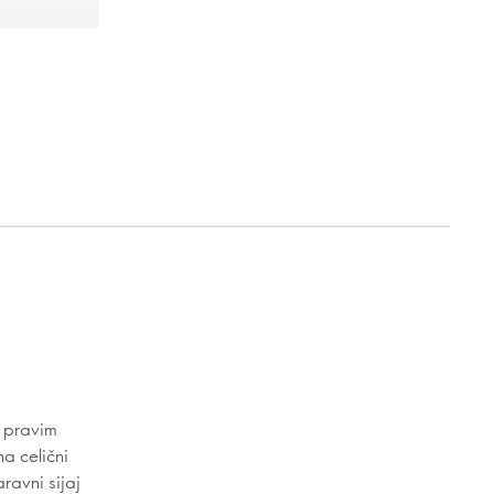
s pravim
a celični
ravni sijaj