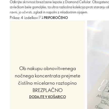
Odkrijte skrivnost brezčasne lepote z Diamond Cellular. Obogatena
izvlečkom bele gomoljike, ta ultra razkošna kolekcija proti staranju o
ravni, jo učvrsti, zgladi in napolni z mladostnim sijajem.
Prikaz 4 izdelkov
PRIPOROČENO
Ob nakupu obnovitvenega
nočnega koncentrata prejmete
čistilno micelarno raztopino
BREZPLAČNO
DODAJTE V KOŠARICO