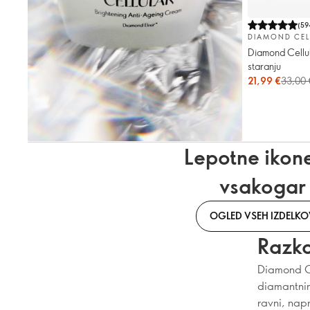
(
59
DIAMOND CEL
Diamond Cellul
staranju
21,99 €
33,00 
Lepotne ikon
vsakogar
OGLED VSEH IZDELKO
Razko
Diamond Ce
diamantnim
ravni, napr