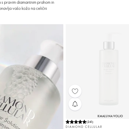
 s pravim diamantnim prahom in
bnavlja vašo kožo na celični
KMALU NA VOLJO
(
241
)
DIAMOND CELLULAR