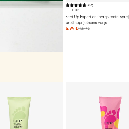
(
416
)
FEET UP
Feet Up Expert antiperspirantni sprej
proti neprijetnemu vonju
5,99 €
11,50 €