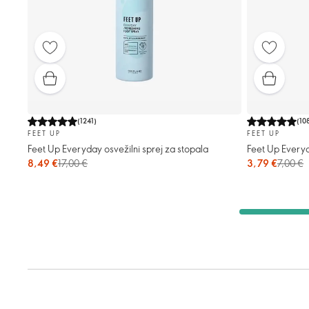
(
1241
)
(
10
FEET UP
FEET UP
Feet Up Everyday osvežilni sprej za stopala
Feet Up Everyd
8,49 €
17,00 €
3,79 €
7,00 €