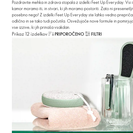
Pozdravite mehka in zdrava stopala z izdelki Feet Up Everyday. Vsi
kamor moramo iti, in stvari, ki jih moramo postoriti. Zato ni presenetl
posebno nego! Z izdelki Feet Up Everyday ste lahko vedno prepričan
odlično in se tako tudi počutila. Osvežujoče nove formule in pomirjuj
vse izzive, ki jih prinaša vsakdan.
Prikaz 12 izdelkov
PRIPOROČENO
FILTRI