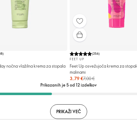
88
)
(
256
)
FEET UP
ay nočna vlažilna krema za stopala
Feet Up osvežujoča krema za stopala
malinami
3,79 €
7,00 €
Prikazanih je 5 od 12 izdelkov
PRIKAŽI VEČ