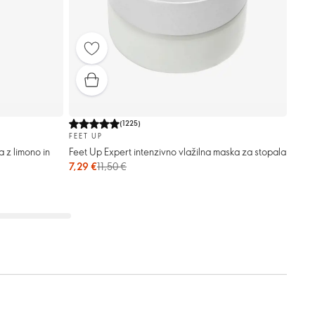
(
1225
)
FEET UP
 z limono in
Feet Up Expert intenzivno vlažilna maska za stopala
7,29 €
11,50 €