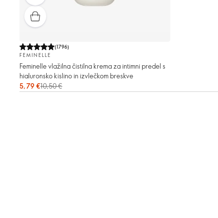
(
1796
)
FEMINELLE
Feminelle vlažilna čistilna krema za intimni predel s
hialuronsko kislino in izvlečkom breskve
5,79 €
10,50 €