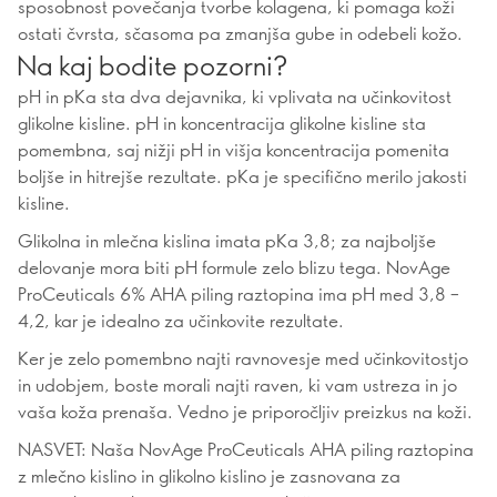
sposobnost povečanja tvorbe kolagena, ki pomaga koži
ostati čvrsta, sčasoma pa zmanjša gube in odebeli kožo.
Na kaj bodite pozorni?
pH in pKa sta dva dejavnika, ki vplivata na učinkovitost
glikolne kisline. pH in koncentracija glikolne kisline sta
pomembna, saj nižji pH in višja koncentracija pomenita
boljše in hitrejše rezultate. pKa je specifično merilo jakosti
kisline.
Glikolna in mlečna kislina imata pKa 3,8; za najboljše
delovanje mora biti pH formule zelo blizu tega. NovAge
ProCeuticals 6% AHA piling raztopina ima pH med 3,8 –
4,2, kar je idealno za učinkovite rezultate.
Ker je zelo pomembno najti ravnovesje med učinkovitostjo
in udobjem, boste morali najti raven, ki vam ustreza in jo
vaša koža prenaša. Vedno je priporočljiv preizkus na koži.
NASVET: Naša NovAge ProCeuticals AHA piling raztopina
z mlečno kislino in glikolno kislino je zasnovana za