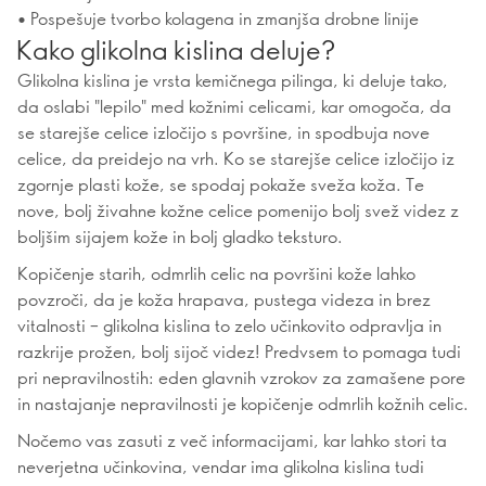
• Pospešuje tvorbo kolagena in zmanjša drobne linije
Kako glikolna kislina deluje?
Glikolna kislina je vrsta kemičnega pilinga, ki deluje tako,
da oslabi "lepilo" med kožnimi celicami, kar omogoča, da
se starejše celice izločijo s površine, in spodbuja nove
celice, da preidejo na vrh. Ko se starejše celice izločijo iz
zgornje plasti kože, se spodaj pokaže sveža koža. Te
nove, bolj živahne kožne celice pomenijo bolj svež videz z
boljšim sijajem kože in bolj gladko teksturo.
Kopičenje starih, odmrlih celic na površini kože lahko
povzroči, da je koža hrapava, pustega videza in brez
vitalnosti – glikolna kislina to zelo učinkovito odpravlja in
razkrije prožen, bolj sijoč videz! Predvsem to pomaga tudi
pri nepravilnostih: eden glavnih vzrokov za zamašene pore
in nastajanje nepravilnosti je kopičenje odmrlih kožnih celic.
Nočemo vas zasuti z več informacijami, kar lahko stori ta
neverjetna učinkovina, vendar ima glikolna kislina tudi