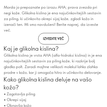
Morda jo prepoznate po izrazu AHA; prava zvezda pri
negi kože. Glikolna kislina je ena najučinkovitejših sestavin
za piling, ki učinkovito okrepi sijaj kože, zgladi kožo in
izenači ten. Mi smo navdušeni! Berite naprej, da izveste
več.
IZVEDITE VEČ
Kaj je glikolna kislina?
Glikolna kislina je vrsta AHA (alfa-hidroksi kislina) in je ena
najučinkovitejših sestavin za piling kože, ki razkrije bolj
gladko polt. Zaradi majhne velikosti molekul lahko zlahka
prodre v kožo, kar ji omogoča hitro in učinkovito delovanje.
Kako glikolna kislina deluje na vašo
kožo?
• Zagotavlja piling
• Okrepi sijaj
• Obnavlja kožo