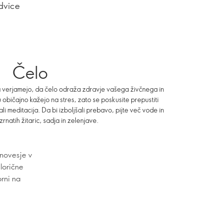
edvice
Čelo
 verjamejo, da čelo odraža zdravje vašega živčnega in
običajno kažejo na stres, zato se poskusite prepustiti
li meditacija. Da bi izboljšali prebavo, pijte več vode in
natih žitaric, sadja in zelenjave.
novesje v
lorične
orni na