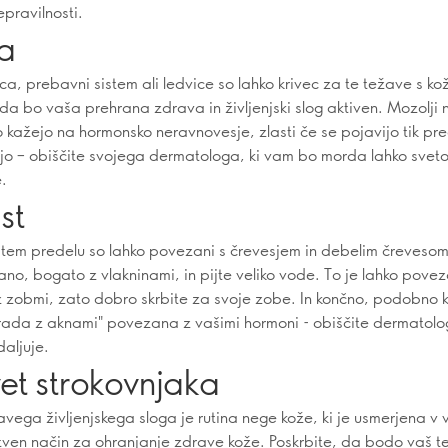
epravilnosti.
a
ca, prebavni sistem ali ledvice so lahko krivec za te težave s ko
 da bo vaša prehrana zdrava in življenjski slog aktiven. Mozolji 
o kažejo na hormonsko neravnovesje, zlasti če se pojavijo tik pr
jo – obiščite svojega dermatologa, ki vam bo morda lahko svet
e.
st
 tem predelu so lahko povezani s črevesjem in debelim črevesom
ano, bogato z vlakninami, in pijte veliko vode. To je lahko povez
 zobmi, zato dobro skrbite za svoje zobe. In končno, podobno 
brada z aknami" povezana z vašimi hormoni - obiščite dermatolo
aljuje.
et strokovnjaka
avega življenjskega sloga je rutina nege kože, ki je usmerjena v 
stven način za ohranjanje zdrave kože. Poskrbite, da bodo vaš te