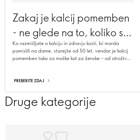
Zakaj je kalcij pomemben
- ne glede na to, koliko ste
stari!
Ko razmišljate o kalciju in zdravju kosti, bi morda
pomislili na dame, starejše od 50 let, vendar je kalcij
pomemben tako za moške kot za ženske – od otroštva
in adolescence pa vse do zrelih let. Ugotovite, zakaj je
kalcij pomemben v vseh starostnih obdobjih in kako
lahko poskrbite, da ga boste vi – in tisti, ki jih imate
PREBERITE ZDAJ
radi – zaužili dovolj
Druge kategorije