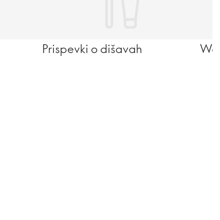
Prispevki o dišavah
Wel