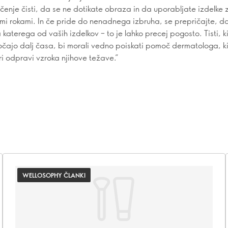
ličenje čisti, da se ne dotikate obraza in da uporabljate izdelke
timi rokami. In če pride do nenadnega izbruha, se prepričajte, da
 katerega od vaših izdelkov – to je lahko precej pogosto. Tisti, ki
čajo dalj časa, bi morali vedno poiskati pomoč dermatologa, ki
 odpravi vzroka njihove težave.”
WELLOSOPHY ČLANKI