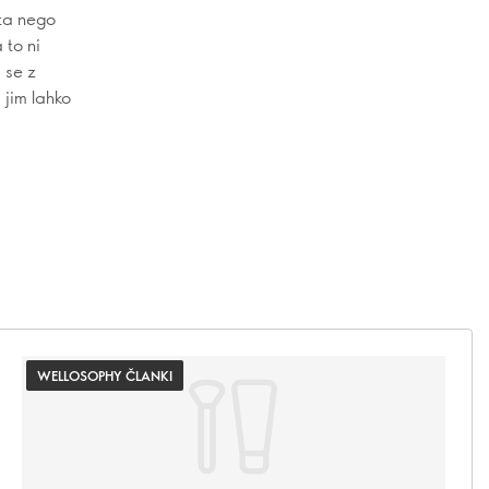
 za nego
 to ni
 se z
 jim lahko
WELLOSOPHY ČLANKI