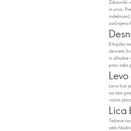
Zdravniki 
in srca. Pr
indeksom),
začinjeno h
Desno
Kitajska m
desnem lic
in dihalne 
prav tako 
Levo 
Levo lice j
na tem pre
vašim jetr
Lica 
Težave na 
zelo hladn