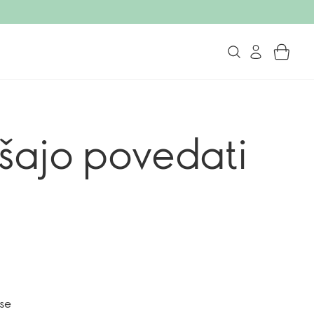
ušajo povedati
 se