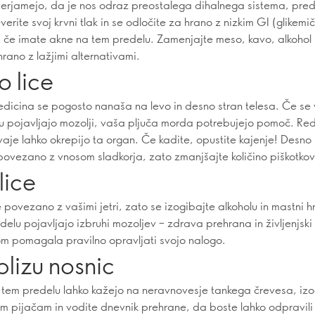
verjamejo, da je nos odraz preostalega dihalnega sistema, pre
everite svoj krvni tlak in se odločite za hrano z nizkim GI (glikemi
 če imate akne na tem predelu. Zamenjajte meso, kavo, alkohol 
rano z lažjimi alternativami.
 lice
edicina se pogosto nanaša na levo in desno stran telesa. Če se
u pojavljajo mozolji, vaša pljuča morda potrebujejo pomoč. Re
vaje lahko okrepijo ta organ. Če kadite, opustite kajenje! Desno l
povezano z vnosom sladkorja, zato zmanjšajte količino piškotkov
lice
e povezano z vašimi jetri, zato se izogibajte alkoholu in mastni h
delu pojavljajo izbruhi mozoljev – zdrava prehrana in življenjski
om pomagala pravilno opravljati svojo nalogo.
blizu nosnic
tem predelu lahko kažejo na neravnovesje tankega črevesa, izo
im pijačam in vodite dnevnik prehrane, da boste lahko odpravili