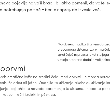
nova pojavlja na vaši bradi, bi lahko pomenil, da vaše l
o potrebujejo pomoč – berite naprej, da izveste več.
Navdušenci nad kartiranjem obraza
prebavnega sistema. Izbruhi na čelu 
sproščujočim praksam, kot sta joga a
v svojo prehrano dodajte več polnozr
obrvmi
roblematično kožo na sredini čela, med obrvmi, je morda nerav
cah, želodcu ali jetrih. Zmanjšajte uživanje alkohola, uživanje ka
ajenje, saj lahko te navade obremenijo te sisteme. In bodite poz
, kot so mlečni izdelki in pšenica.