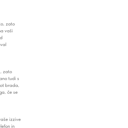
žo, zato
na vaši
ed
oval
, zato
ano tudi s
kot brada,
ga, če se
vaše izzive
lefon in