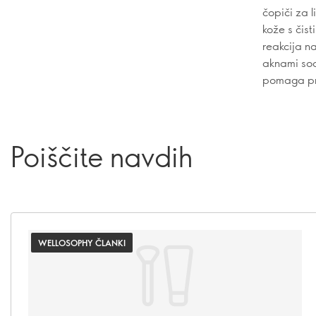
čopiči za 
kože s čis
reakcija na
aknami soo
pomaga pri
Poiščite navdih
WELLOSOPHY ČLANKI