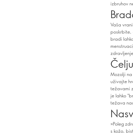
izbruhov n
Brad
Vaša vrani
poskrbite,
bradi lahk
menstruaci
zdravljenj
Čelju
Mozolji na
uživajte hr
težavami z
je lahko "
težava nad
Nasv
»Poleg zdr
s kožo, bi