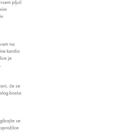
dvsem pljuč
čnim
in
 vam na
dne kardio
ice je
.
rani, če se
 slog bosta
gibajte se
 sprožilce