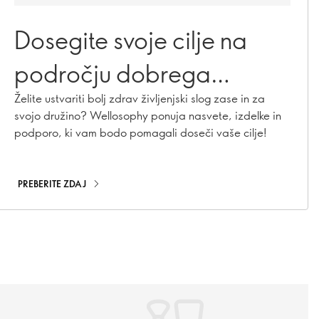
Dosegite svoje cilje na
področju dobrega
počutja z Wellosophy!
Želite ustvariti bolj zdrav življenjski slog zase in za
svojo družino? Wellosophy ponuja nasvete, izdelke in
podporo, ki vam bodo pomagali doseči vaše cilje!
PREBERITE ZDAJ