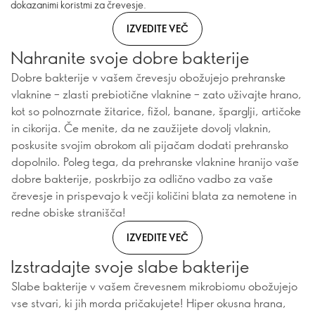
dokazanimi koristmi za črevesje.
IZVEDITE VEČ
Nahranite svoje dobre bakterije
Dobre bakterije v vašem črevesju obožujejo prehranske
vlaknine – zlasti prebiotične vlaknine – zato uživajte hrano,
kot so polnozrnate žitarice, fižol, banane, šparglji, artičoke
in cikorija. Če menite, da ne zaužijete dovolj vlaknin,
poskusite svojim obrokom ali pijačam dodati prehransko
dopolnilo. Poleg tega, da prehranske vlaknine hranijo vaše
dobre bakterije, poskrbijo za odlično vadbo za vaše
črevesje in prispevajo k večji količini blata za nemotene in
redne obiske stranišča!
IZVEDITE VEČ
Izstradajte svoje slabe bakterije
Slabe bakterije v vašem črevesnem mikrobiomu obožujejo
vse stvari, ki jih morda pričakujete! Hiper okusna hrana,