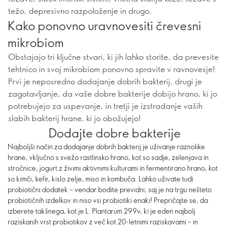
težo, depresivno razpoloženje in drugo.
Kako ponovno uravnovesiti črevesni
mikrobiom
Obstajajo tri ključne stvari, ki jih lahko storite, da prevesite
tehtnico in svoj mikrobiom ponovno spravite v ravnovesje!
Prvi je neposredno dodajanje dobrih bakterij, drugi je
zagotavljanje, da vaše dobre bakterije dobijo hrano, ki jo
potrebujejo za uspevanje, in tretji je izstradanje vaših
slabih bakterij hrane, ki jo obožujejo!
Dodajte dobre bakterije
Najboljši način za dodajanje dobrih bakterij je uživanje raznolike
hrane, vključno s svežo rastlinsko hrano, kot so sadje, zelenjava in
stročnice, jogurt z živimi aktivnimi kulturami in fermentirano hrano, kot
so kimči, kefir, kislo zelje, miso in kombuča. Lahko uživate tudi
probiotični dodatek – vendar bodite previdni, saj je na trgu nešteto
probiotičnih izdelkov in niso vsi probiotiki enaki! Prepričajte se, da
izberete takšnega, kot je L. Plantarum 299v, ki je eden najbolj
raziskanih vrst probiotikov z več kot 20-letnimi raziskavami – in