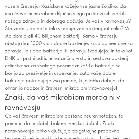
vašem črevesju! Raziskave kažejo vse jasnejšo sliko, da
ima črevesni mikrobiom ključno vlogo pri številnih vidikih
našega zdravja in dobrega počutja. Je vaš v ravnovesju?
Ste vedeli, da vaše telo vsebuje več bakterij kot celic? Vi
ste dom okoli 40 bilijonom bakterij! Samo v črevesju
obstaja kar 1000 vrst: dobre bakterije, ki so pomembne za
zdravje, in slabe bakterije, ki zdravju škodujejo. In tako kot
DNK ali prstni odtis je natančna vrsta in sestava bakterij
edinstvena za vsakega posameznika! Te bakterije se
borijo za preživetje in uspevanje, zato vaše dobre
bakterije potrebujejo vso pomoč, ki jo lahko dobijo, da
ohranijo nadzor in črevesni mikrobiom v ravnovesju!
Znaki, da vaš mikrobiom morda ni v
ravnovesju
Če vaš črevesni mikrobiom postane neuravnotežen, to
pomeni, da je slabih bakterij več kot dobrih. Znaki
neravnovesja lahko vključujejo dolgotrajne prebavne
težave, šibek imunski sistem, vnetna stanja kože, težave s