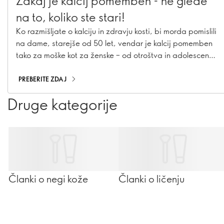
Zakaj je kalcij pomemben - ne glede
na to, koliko ste stari!
Ko razmišljate o kalciju in zdravju kosti, bi morda pomislili
na dame, starejše od 50 let, vendar je kalcij pomemben
tako za moške kot za ženske – od otroštva in adolescence
pa vse do zrelih let. Ugotovite, zakaj je kalcij pomemben
v vseh starostnih obdobjih in kako lahko poskrbite, da ga
PREBERITE ZDAJ
boste vi – in tisti, ki jih imate radi – zaužili dovolj
Druge kategorije
Članki o negi kože
Članki o ličenju