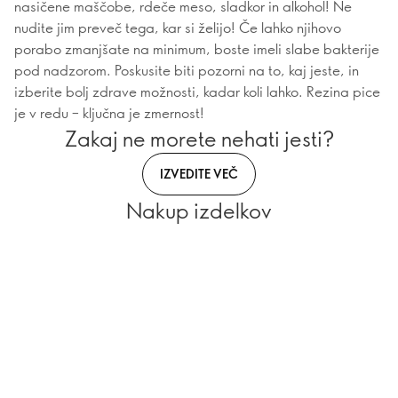
nasičene maščobe, rdeče meso, sladkor in alkohol! Ne
nudite jim preveč tega, kar si želijo! Če lahko njihovo
porabo zmanjšate na minimum, boste imeli slabe bakterije
pod nadzorom. Poskusite biti pozorni na to, kaj jeste, in
izberite bolj zdrave možnosti, kadar koli lahko. Rezina pice
je v redu – ključna je zmernost!
Zakaj ne morete nehati jesti?
IZVEDITE VEČ
Nakup izdelkov