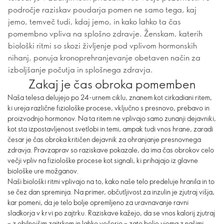
področje raziskav poudarja pomen ne samo tega, kaj
jemo, temveč tudi, kdaj jemo, in kako lahko ta čas
pomembno vpliva na splošno zdravje. Ženskam, katerih
biološki ritmi so skozi življenje pod vplivom hormonskih
nihanj, ponuja kronoprehranjevanje obetaven način za
izboljšanje počutja in splošnega zdravja.
Zakaj je čas obroka pomemben
Naša telesa delujejo po 24-urnem ciklu, znanem kot cirkadiani ritem,
ki ureja različne fiziološke procese, vključno s presnovo, prebavo in
proizvodnjo hormonov. Na ta ritem ne vplivajo samo zunanji dejavniki,
kot sta izpostavljenost svetlobi in temi, ampak tudi vnos hrane, zaradi
česar je čas obroka kritičen dejavnik za ohranjanje presnovnega
zdravja. Pravzaprav so raziskave pokazale, da ima čas obrokov celo
večji vpliv na fiziološke procese kot signali, ki prihajajo iz glavne
biološke ure možganov.
Naši biološki ritmi vplivajo na to, kako naše telo predeluje hranila in to
se čez dan spreminja. Na primer, občutljivost za inzulin je zjutraj višja,
kar pomeni, da je telo bolje opremljeno za uravnavanje ravni
sladkorja v krvi po zajtrku. Raziskave kažejo, da se vnos kalorij zjutraj
– z obilnejšim zajtrkom in lahko večerjo – zato bolje ujema z našimi