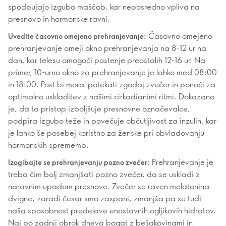
spodbujajo izgubo maščob, kar neposredno vpliva na
presnovo in hormonske ravni.
Časovno omejeno
Uvedite časovno omejeno prehranjevanje:
prehranjevanje omeji okno prehranjevanja na 8-12 ur na
dan, kar telesu omogoči postenje preostalih 12-16 ur. Na
primer, 10-urno okno za prehranjevanje je lahko med 08:00
in 18:00. Post bi moral potekati zgodaj zvečer in ponoči za
optimalno uskladitev z našimi cirkadianimi ritmi. Dokazano
je, da ta pristop izboljšuje presnovne označevalce,
podpira izgubo teže in povečuje občutljivost za inzulin, kar
je lahko še posebej koristno za ženske pri obvladovanju
hormonskih sprememb.
Prehranjevanje je
Izogibajte se prehranjevanju pozno zvečer:
treba čim bolj zmanjšati pozno zvečer, da se uskladi z
naravnim upadom presnove. Zvečer se raven melatonina
dvigne, zaradi česar smo zaspani, zmanjša pa se tudi
naša sposobnost predelave enostavnih ogljikovih hidratov.
Naj bo zadnji obrok dneva bogat z beljakovinami in