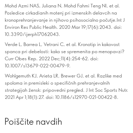
Mohd Azmi NAS, Juliana N, Mohd Fahmi Teng NI, et al.
Posledice cirkadianih motenj pri izmenskih delavcih na
kronoprehranjevanje in njihovo psihosocialno počutje.Int J
Environ Res Public Health. 2020 Mar 19;17(6):2043. doi:
10.3390/ijerph17062043.
Verde L, Barrea L, Vetrani C, et al. Kronotip in kakovost
spanca pri debelosti: kako se spremenita po menopavzi?
Curr Obes Rep. 2022 Dec;11(4):254-62. doi:
10.1007/s13679-022-00479-9.
Wohlgemuth KJ, Arieta LR, Brewer GJ, et al. Razlike med
spoloma in premisleki o specifičnih prehranjevalnih
strategijah žensk: pripovedni pregled. J Int Soc Sports Nutr.
2021 Apr 1;18(1):27. doi: 10.1186/s12970-021-00422-8.
Poiščite navdih