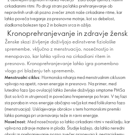
cirkadianimi ritmi. Po drugi strani pa lahko prehranjevanje ob
nepravilnih urah ali pozno zvečer zmoti naše cirkadiane ritme, kar
lahko poveča tveganje za presnovne motnje, kot so debelost,
sladkorna bolezen tipa 2 in bolezni srca in ožilja.
Kronoprehranjevanje in zdravje žensk
Ženske skozi življenje doživljajo edinstvene fiziološke
spremembe, vključno z menstruacijo, nosečnostjo in
menopavzo, kar lahko vpliva na cirkadiani ritem in
presnovo. Kronoprehranjevanje lahko igra pomembno
vlogo pri blaženju teh sprememb.
Menstrualni ciklus:
Hormonska nihanja med menstrualnim ciklusom
vplivajo na apetit, raven energije in presnovo. Na primer, med
lutealno fazo (po ovulaciji) lahko ženske doživljajo simptome PMSa
(kot so krči in utrujenost) in povečano hrepenenje po hrani. V tej fazi
sta poraba in vnos energije običajno večja kot med folikularno fazo
(menstruacija). Usklajevanje obrokov s temi hormonskimi premiki
lahko pomaga pri uravnavanju teže in ravni energije.
Nosečnost:
Med nosečnostjo so lahko cirkadiani ritmi v neskladju, kar
vpliva na zdravje matere in ploda. Študije kažejo, da lahko neredni
obroki in prehranjevanje pozno zvečer prispevajo k gestacijskemu