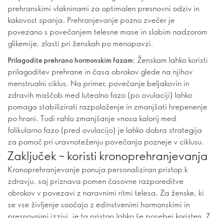
prehranskimi vlakninami za optimalen presnovni odziv in
kakovost spanja. Prehranjevanje pozno zvečer je
povezano s povečanjem telesne mase in slabim nadzorom
glikemije, zlasti pri ženskah po menopavzi.
Ženskam lahko koristi
Prilagodite prehrano hormonskim fazam:
prilagoditev prehrane in časa obrokov glede na njihov
menstrualni ciklus. Na primer, povečanje beljakovin in
zdravih maščob med lutealno fazo (po ovulaciji) lahko
pomaga stabilizirati razpoloženje in zmanjšati hrepenenje
po hrani. Tudi rahlo zmanjšanje vnosa kalorij med
folikularno fazo (pred ovulacijo) je lahko dobra strategija
za pomoč pri uravnoteženju povečanja pozneje v ciklusu.
Zaključek – koristi kronoprehranjevanja
Kronoprehranjevanje ponuja personaliziran pristop k
zdravju, saj priznava pomen časovne razporeditve
obrokov v povezavi z naravnimi ritmi telesa. Za ženske, ki
se vse življenje soočajo z edinstvenimi hormonskimi in
presnovnimi izzivi, je ta pristop lahko še posebej koristen. Z