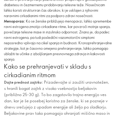
diabetesu in čezmernemu pridobivanju telesne teže. Nosečnicam
lahko koristi strukturiran čas obrokov, ki je usklajen z njihovimi
naravnimi cirkadianimi ritmi za podporo zdravi nosečnosti.
Menopavza:
Ko se ženske približujejo menopavzi, lahko spremembe
ravni estrogena zmotijo ​​cirkadiane ritme, kar povzroči motnje spanja,
povečanje telesne mase in inzulinsko odpornost. Znano je, da padec
ravni estrogena, pa tudi posledični vazomotorični simptomi
neposredno vplivajo na cikel spanja in budnosti. Kronoprehranjevalne
strategije, kot je časovno omejeno prehranjevanje, lahko pomagajo
ublažiti te učinke z izboljšanjem presnovnega zdravja in kakovosti
spanja.
Kako se prehranjevati v skladu s
cirkadianim ritmom
Prizadevajte si zaužiti uravnotežen,
Dajte prednost zajtrku:
s hranili bogat zajtrk z visoko vsebnostjo beljakovin
(približno 25-30 g). To bo zagotovilo trajno energijo ves
dan, kar je še posebej koristno za ženske, ki se pozneje v
dnevu srečujejo z upadom energije ali željo po sladkorju.
Beljakovine prav tako pomagajo ohranjati mišično maso in