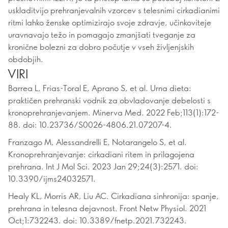
uskladitvijo prehranjevalnih vzorcev s telesnimi cirkadianimi
ritmi lahko ženske optimizirajo svoje zdravje, učinkoviteje
uravnavajo težo in pomagajo zmanjšati tveganje za
kronične bolezni za dobro počutje v vseh življenjskih
obdobjih.
VIRI
Barrea L, Frias-Toral E, Aprano S, et al. Urna dieta:
praktičen prehranski vodnik za obvladovanje debelosti s
kronoprehranjevanjem. Minerva Med. 2022 Feb;113(1):172-
88. doi: 10.23736/S0026-4806.21.07207-4.
Franzago M, Alessandrelli E, Notarangelo S, et al.
Kronoprehranjevanje: cirkadiani ritem in prilagojena
prehrana. Int J Mol Sci. 2023 Jan 29;24(3):2571. doi:
10.3390/ijms24032571.
Healy KL, Morris AR, Liu AC. Cirkadiana sinhronija: spanje,
prehrana in telesna dejavnost. Front Netw Physiol. 2021
Oct;1:732243. doi: 10.3389/fnetp.2021.732243.