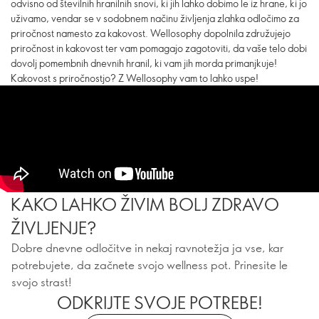
odvisno od številnih hranilnih snovi, ki jih lahko dobimo le iz hrane, ki jo
uživamo, vendar se v sodobnem načinu življenja zlahka odločimo za
priročnost namesto za kakovost. Wellosophy dopolnila združujejo
priročnost in kakovost ter vam pomagajo zagotoviti, da vaše telo dobi
dovolj pomembnih dnevnih hranil, ki vam jih morda primanjkuje!
Kakovost s priročnostjo? Z Wellosophy vam to lahko uspe!
KAKO LAHKO ŽIVIM BOLJ ZDRAVO
ŽIVLJENJE?
Dobre dnevne odločitve in nekaj ravnotežja ja vse, kar
potrebujete, da začnete svojo wellness pot. Prinesite le
svojo strast!
ODKRIJTE SVOJE POTREBE!