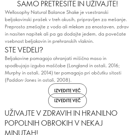
SAMO PRETRESITE IN UŽIVAJTE!
Wellosophy Natural Balance Shake je vsestranski
beljakovinski prašek v treh okusih, pripravljen za mešanje.
Preprosto zmešajte z vodo ali mlekom za enostaven, zdrav
in nasiten napitek ali pa ga dodajte jedem, da povečate
vsebnost beljakovin in prehranskih vlaknin.
STE VEDELI?
Beljakovine pomagajo ohranjati mišično maso in
spodbujajo izgubo maščobe (Longland in ostali, 2016;
Murphy in ostali, 2014) ter pomagajo pri občutku sitosti
(Paddon-Jones in ostali, 2008).
IZVEDITE VEČ
IZVEDITE VEČ
UŽIVAJTE V ZDRAVIH IN HRANILNO
POPOLNIH OBROKIH V NEKAJ
MINUTAH!