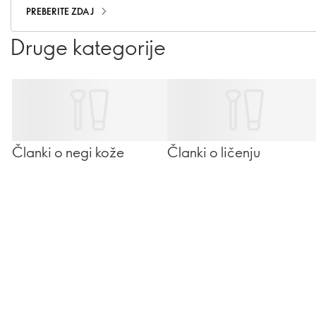
v vseh starostnih obdobjih in kako lahko poskrbite, da ga
PREBERITE ZDAJ
boste vi – in tisti, ki jih imate radi – zaužili dovolj
Druge kategorije
Članki o negi kože
Članki o ličenju