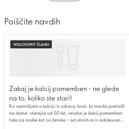
Poiščite navdih
WELLOSOPHY ČLANKI
Zakaj je kalcij pomemben - ne glede
na to, koliko ste stari!
Ko razmišljate o kalciju in zdravju kosti, bi morda pomislili
na dame, starejše od 50 let, vendar je kalcij pomemben
tako za moške kot za ženske – od otroštva in adolescence
pa vse do zrelih let. Ugotovite, zakaj je kalcij pomemben