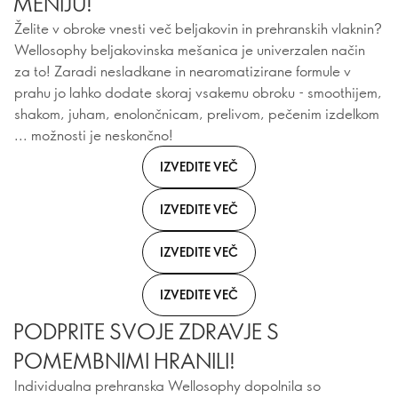
MENIJU!
Želite v obroke vnesti več beljakovin in prehranskih vlaknin?
Wellosophy beljakovinska mešanica je univerzalen način
za to! Zaradi nesladkane in nearomatizirane formule v
prahu jo lahko dodate skoraj vsakemu obroku - smoothijem,
shakom, juham, enolončnicam, prelivom, pečenim izdelkom
... možnosti je neskončno!
IZVEDITE VEČ
IZVEDITE VEČ
IZVEDITE VEČ
IZVEDITE VEČ
PODPRITE SVOJE ZDRAVJE S
POMEMBNIMI HRANILI!
Individualna prehranska Wellosophy dopolnila so