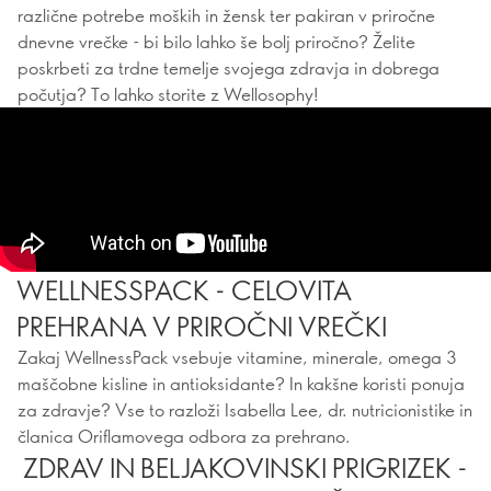
različne potrebe moških in žensk ter pakiran v priročne
dnevne vrečke - bi bilo lahko še bolj priročno? Želite
poskrbeti za trdne temelje svojega zdravja in dobrega
počutja? To lahko storite z Wellosophy!
WELLNESSPACK - CELOVITA
PREHRANA V PRIROČNI VREČKI
Zakaj WellnessPack vsebuje vitamine, minerale, omega 3
maščobne kisline in antioksidante? In kakšne koristi ponuja
za zdravje? Vse to razloži Isabella Lee, dr. nutricionistike in
članica Oriflamovega odbora za prehrano.
ZDRAV IN BELJAKOVINSKI PRIGRIZEK -