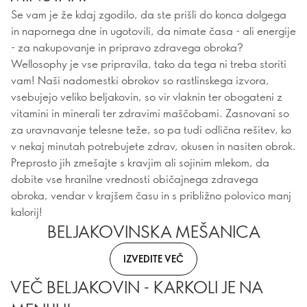
Se vam je že kdaj zgodilo, da ste prišli do konca dolgega
in napornega dne in ugotovili, da nimate časa - ali energije
- za nakupovanje in pripravo zdravega obroka?
Wellosophy je vse pripravila, tako da tega ni treba storiti
vam! Naši nadomestki obrokov so rastlinskega izvora,
vsebujejo veliko beljakovin, so vir vlaknin ter obogateni z
vitamini in minerali ter zdravimi maščobami. Zasnovani so
za uravnavanje telesne teže, so pa tudi odlična rešitev, ko
v nekaj minutah potrebujete zdrav, okusen in nasiten obrok.
Preprosto jih zmešajte s kravjim ali sojinim mlekom, da
dobite vse hranilne vrednosti običajnega zdravega
obroka, vendar v krajšem času in s približno polovico manj
kalorij!
BELJAKOVINSKA MEŠANICA
IZVEDITE VEČ
VEČ BELJAKOVIN - KARKOLI JE NA