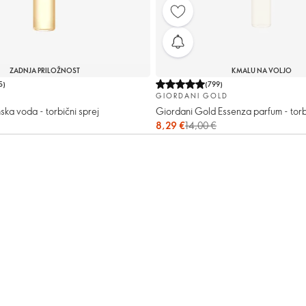
ZADNJA PRILOŽNOST
KMALU NA VOLJO
5
)
(
799
)
GIORDANI GOLD
ska voda - torbični sprej
Giordani Gold Essenza parfum - torbi
8,29 €
14,00 €