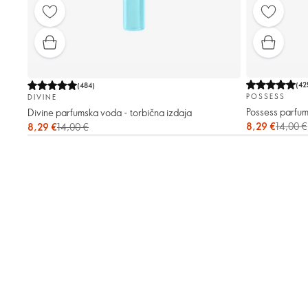
(
42
(
484
)
POSSESS
DIVINE
Possess parfum
Divine parfumska voda - torbična izdaja
8,29 €
14,00 €
8,29 €
14,00 €