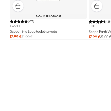
ZADNJA PRILOŽNOST
(
478
)
(
25
SCOPE
SCOPE
Scope Time Loop toaletna voda
Scope Earth W
17,99 €
31,00 €
17,99 €
31,00 