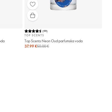
(
99
)
TOP SCENTS
oda
Top Scents Neon Oud parfumska voda
37,99 €
50,00 €