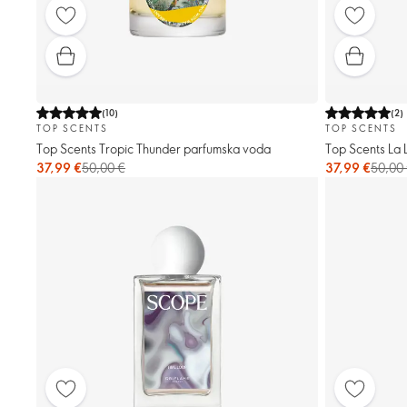
(
10
)
(
2
)
TOP SCENTS
TOP SCENTS
Top Scents Tropic Thunder parfumska voda
Top Scents La 
37,99 €
50,00 €
37,99 €
50,00