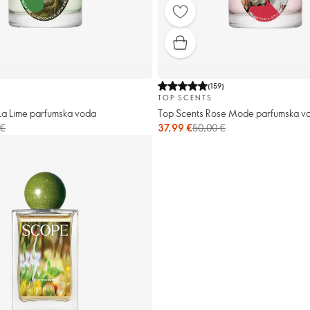
(
159
)
TOP SCENTS
La Lime parfumska voda
Top Scents Rose Mode parfumska v
 €
37,99 €
50,00 €