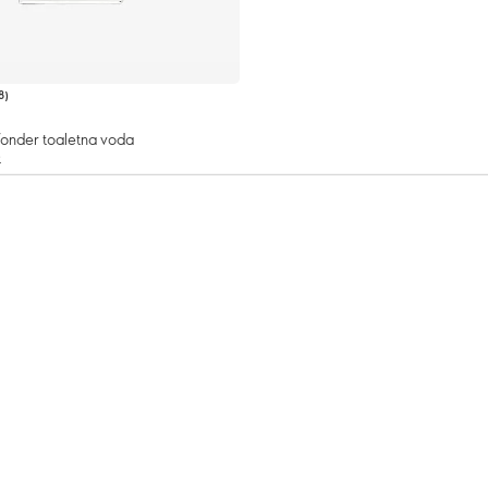
8
)
onder toaletna voda
€