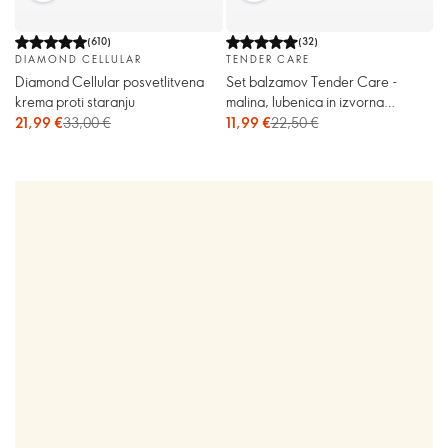
(
610
)
(
32
)
DIAMOND CELLULAR
TENDER CARE
Diamond Cellular posvetlitvena
Set balzamov Tender Care -
krema proti staranju
malina, lubenica in izvorna
različica
21,99 €
33,00 €
11,99 €
22,50 €