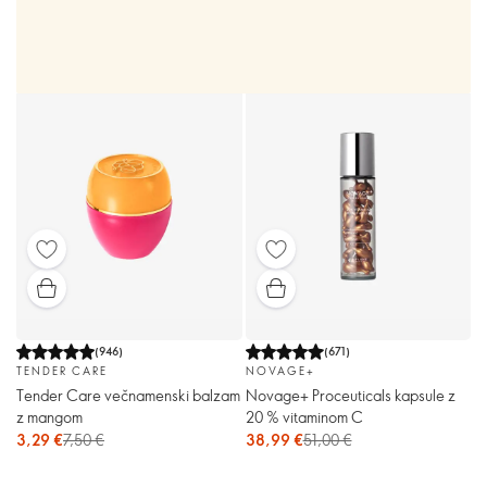
(
946
)
(
671
)
TENDER CARE
NOVAGE+
Tender Care večnamenski balzam
Novage+ Proceuticals kapsule z
z mangom
20 % vitaminom C
3,29 €
7,50 €
38,99 €
51,00 €