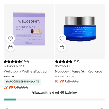
(
2564
)
(
2330
)
WELLOSOPHY
NOVAGE+
Wellosophy WellnessPack za
Novage+ Intense Skin Recharge
ženske
nočna maska
18,99 €
25,00 €
NAROČITE SE IN PRIHRANITE
29,99 €
40,00 €
Prikazanih je 6 od 48 izdelkov