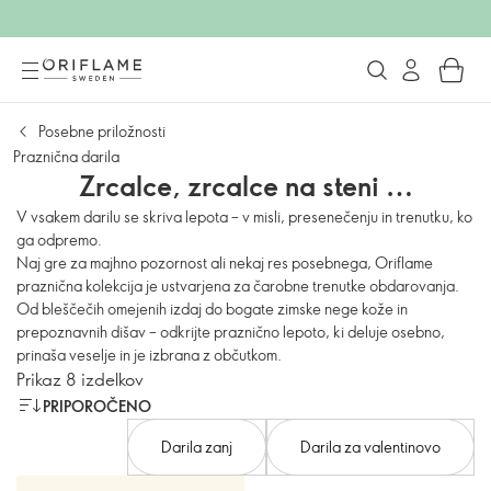
Posebne priložnosti
Praznična darila
Zrcalce, zrcalce na steni …
V vsakem darilu se skriva lepota – v misli, presenečenju in trenutku, ko
ga odpremo.
Naj gre za majhno pozornost ali nekaj res posebnega, Oriflame
praznična kolekcija je ustvarjena za čarobne trenutke obdarovanja.
Od bleščečih omejenih izdaj do bogate zimske nege kože in
prepoznavnih dišav – odkrijte praznično lepoto, ki deluje osebno,
prinaša veselje in je izbrana z občutkom.
Prikaz 8 izdelkov
PRIPOROČENO
Darila zanj
Darila za valentinovo