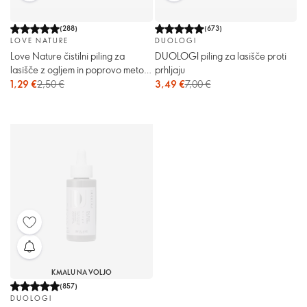
(
288
)
(
673
)
LOVE NATURE
DUOLOGI
Love Nature čistilni piling za
DUOLOGI piling za lasišče proti
lasišče z ogljem in poprovo meto
prhljaju
iz biološke pridelave
1,29 €
2,50 €
3,49 €
7,00 €
KMALU NA VOLJO
(
857
)
DUOLOGI