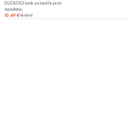
DUOLOGI tonik za lasišče proti
izpadanju
10,49 €
18,50 €