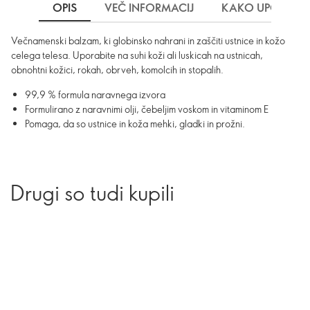
OPIS
VEČ INFORMACIJ
KAKO UPORABLJ
Večnamenski balzam, ki globinsko nahrani in zaščiti ustnice in kožo
celega telesa. Uporabite na suhi koži ali luskicah na ustnicah,
obnohtni kožici, rokah, obrveh, komolcih in stopalih.
99,9 % formula naravnega izvora
Formulirano z naravnimi olji, čebeljim voskom in vitaminom E
Pomaga, da so ustnice in koža mehki, gladki in prožni.
Drugi so tudi kupili