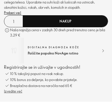
celega telesa. Uporabite na suhi koži ali luskicah na ustnicah,
obnohtni kožici, rokah, obrveh, komolcih in stopalih.
Preberi več
NAKUP
Naša najnižja cena v zadnjih 30 dneh pred trenutno ceno je bila
3,29 €
DIGITALNA DIAGNOZA KOŽE
Poiščite popolno NovAge rutino
Registrirajte se in uživajte v ugodnostih!
10 % takojšnji popust na vsak nakup.
10% bonus za deljenje, ko povabite prijatelje.
Brezplačna dostava na naročila nad 65 €
Izvedite več