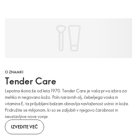
O ZNAMKI
Tender Care
Lepotna ikona že od leta 1970. Tender Care je vaša prva izbira za
mehko in negovano kožo. Poln naravnih olj, čebeljega voska in
vitamina E, ta priljubljeni balzam obnavlja navlaženost ustnic in kože.
Pridružite se milijonom, ki so se zaljubili v njegovo čarobnost in
neustavljive nove vonje.
IZVEDITE VEČ