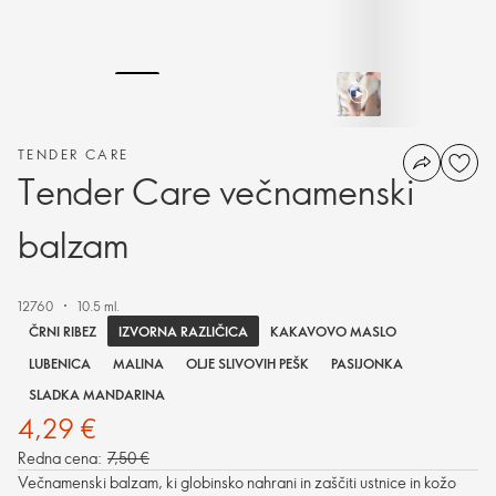
TENDER CARE
Tender Care večnamenski
balzam
12760
10.5 ml.
IZVORNA RAZLIČICA
ČRNI RIBEZ
KAKAVOVO MASLO
LUBENICA
MALINA
OLJE SLIVOVIH PEŠK
PASIJONKA
SLADKA MANDARINA
4,29 €
Redna cena:
7,50 €
Večnamenski balzam, ki globinsko nahrani in zaščiti ustnice in kožo