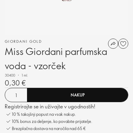
GIORDANI GOLD
Miss Giordani parfumska
voda - vzorček
30400
1 ml.
0,30 €
NAKUP
Registrirajte se in uživajte v ugodnostih!
10 % takojšnji popust na vsak nakup.
10% bonus za deljenje, ko povabite prijatelje.
Brezplačna dostava na naročila nad 65 €