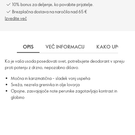
10% bonus za deljenje, ko povabite prijatelje.
Brezplačna dostava na naročila nad 65 €
Izvedite več
OPIS
VEČ INFORMACIJ
KAKO UPORABLJ
Ko je vaša usoda posedovati svet, potrebujete deodorant v spreju
proti potenju z drzno, nepozabno dišavo.
Močna in karizmatična – sladek vonj uspeha
Sveža, nezrela grenivka in olje lovorja
Opojne, zasvajajoče note perunike zagotavljajo kontrast in
globino