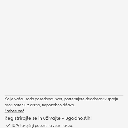
Ko je vaša usoda posedovati svet, potrebujete deodorant v spreju
proti potenju z drzno, nepozabno dišavo.
Preberi več
Registrirajte se in uživajte v ugodnostih!
10 % takojšnji popust na vsak nakup.