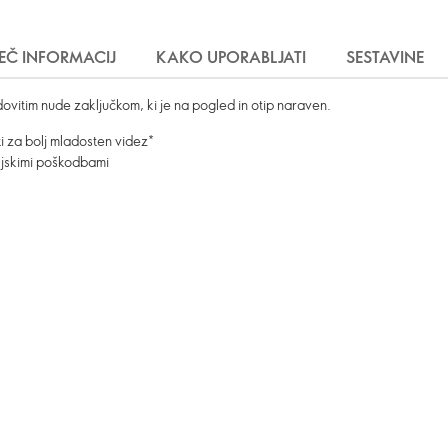
EČ INFORMACIJ
KAKO UPORABLJATI
SESTAVINE
ovitim nude zaključkom, ki je na pogled in otip naraven.
ti za bolj mladosten videz*
ljskimi poškodbami