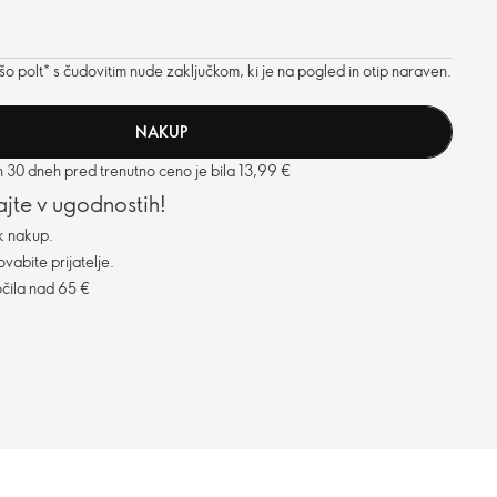
o polt* s čudovitim nude zaključkom, ki je na pogled in otip naraven.
NAKUP
h 30 dneh pred trenutno ceno je bila 13,99 €
vajte v ugodnostih!
k nakup.
vabite prijatelje.
čila nad 65 €