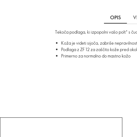
OPIS
V
Tekoča podlaga, ki izpopolni vašo polt* s čud
Koža je videti sijoča, zabriše nepravilnos
Podlaga z ZF 12 za zaščito kože pred oko
Primerno za normalno do mastno kožo