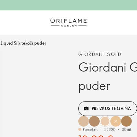
Liquid Silk tekoči puder
GIORDANI GOLD
Giordani Go
puder
PREIZKUSITE GA NA
Porcelain
32920
30 ml.