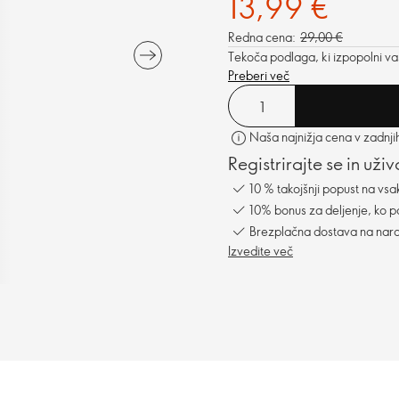
13,99 €
Redna cena:
29,00 €
Tekoča podlaga, ki izpopolni vaš
Preberi več
Naša najnižja cena v zadnji
Registrirajte se in uži
10 % takojšnji popust na vsa
10% bonus za deljenje, ko po
Brezplačna dostava na naro
Izvedite več