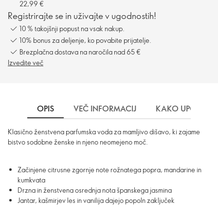
22,99 €
Registrirajte se in uživajte v ugodnostih!
10 % takojšnji popust na vsak nakup.
10% bonus za deljenje, ko povabite prijatelje.
Brezplačna dostava na naročila nad 65 €
Izvedite več
OPIS
VEČ INFORMACIJ
KAKO UPORABLJ
Klasično ženstvena parfumska voda za mamljivo dišavo, ki zajame
bistvo sodobne ženske in njeno neomejeno moč.
Začinjene citrusne zgornje note rožnatega popra, mandarine in
kumkvata
Drzna in ženstvena osrednja nota španskega jasmina
Jantar, kašmirjev les in vanilija dajejo popoln zaključek