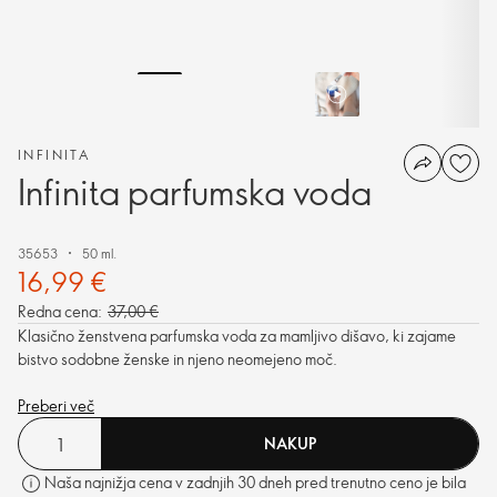
INFINITA
Infinita parfumska voda
35653
50 ml.
16,99 €
Redna cena:
37,00 €
Klasično ženstvena parfumska voda za mamljivo dišavo, ki zajame
bistvo sodobne ženske in njeno neomejeno moč.
Preberi več
NAKUP
Naša najnižja cena v zadnjih 30 dneh pred trenutno ceno je bila