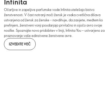
Infinita
Očarljive in zapeljive parfumske vode Infinita utelešajo bistvo
ženstvenosti. V čast notranji moči žensk je vsaka cvetlična dišava
ustvarjena od žensk za ženske – navdihuje, da zasijete, medtem ko
prefinjeni, ženstveni vonji poudarjajo privlačno in sijočo avro svoje
nosilke. Spoznajte novo pridobitev v liniji, Infinita You – ustvarjeno za
praznovanje vaše edinstvene ženstvene avre.
IZVEDITE VEČ