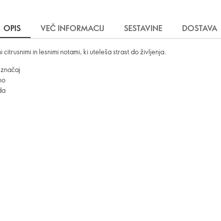
OPIS
VEČ INFORMACIJ
SESTAVINE
DOSTAVA
citrusnimi in lesnimi notami, ki uteleša strast do življenja.
i značaj
no
da