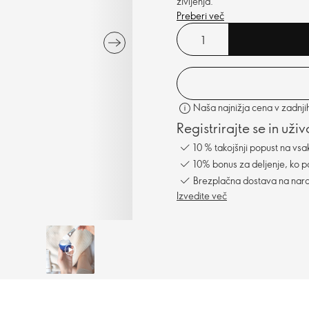
življenja.
Preberi več
Naša najnižja cena v zadnji
Registrirajte se in uži
10 % takojšnji popust na vsa
10% bonus za deljenje, ko po
Brezplačna dostava na naro
Izvedite več