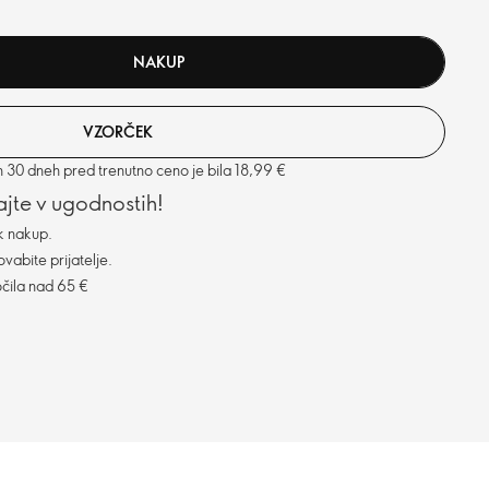
NAKUP
VZORČEK
h 30 dneh pred trenutno ceno je bila 18,99 €
vajte v ugodnostih!
k nakup.
vabite prijatelje.
čila nad 65 €