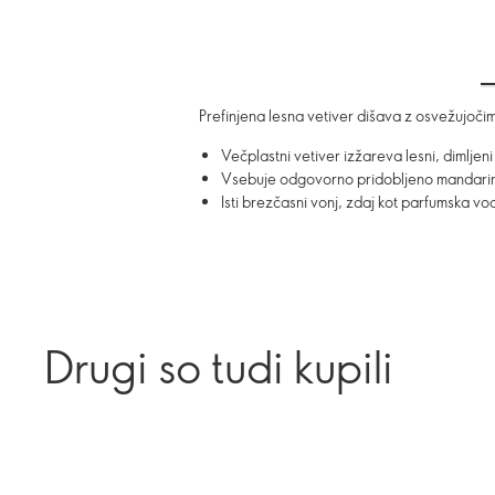
Prefinjena lesna vetiver dišava z osvežujočimi 
Večplastni vetiver izžareva lesni, dimljen
Vsebuje odgovorno pridobljeno mandari
Isti brezčasni vonj, zdaj kot parfumska vo
Drugi so tudi kupili