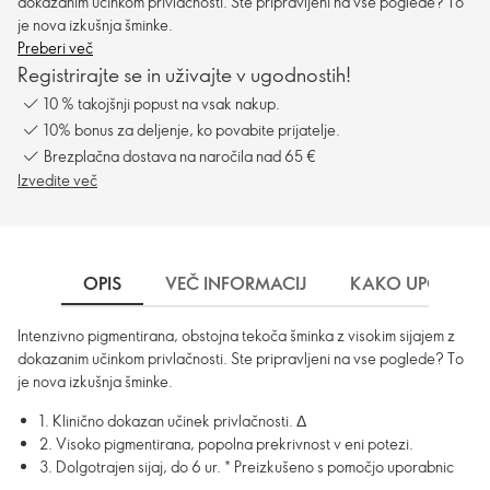
dokazanim učinkom privlačnosti. Ste pripravljeni na vse poglede? To
je nova izkušnja šminke.
Preberi več
Registrirajte se in uživajte v ugodnostih!
10 % takojšnji popust na vsak nakup.
10% bonus za deljenje, ko povabite prijatelje.
Brezplačna dostava na naročila nad 65 €
Izvedite več
OPIS
VEČ INFORMACIJ
KAKO UPORABLJ
Intenzivno pigmentirana, obstojna tekoča šminka z visokim sijajem z
dokazanim učinkom privlačnosti. Ste pripravljeni na vse poglede? To
je nova izkušnja šminke.
1. Klinično dokazan učinek privlačnosti. Δ
2. Visoko pigmentirana, popolna prekrivnost v eni potezi.
3. Dolgotrajen sijaj, do 6 ur. * Preizkušeno s pomočjo uporabnic