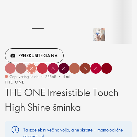
PREIZKUSITE GA NA
Captivating Nude
38865
4 ml.
THE ONE
THE ONE Irresistible Touch
High Shine šminka
Ta izdelek ni več na voljo, a ne skrbite – imamo odlične
alternative!