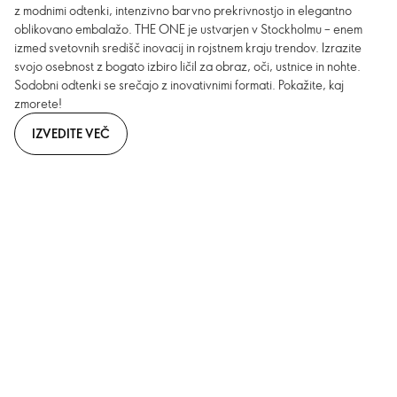
z modnimi odtenki, intenzivno barvno prekrivnostjo in elegantno
oblikovano embalažo. THE ONE je ustvarjen v Stockholmu – enem
izmed svetovnih središč inovacij in rojstnem kraju trendov. Izrazite
svojo osebnost z bogato izbiro ličil za obraz, oči, ustnice in nohte.
Sodobni odtenki se srečajo z inovativnimi formati. Pokažite, kaj
zmorete!
IZVEDITE VEČ