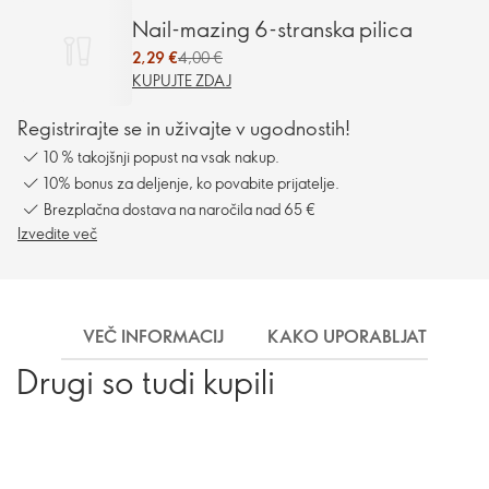
Nail-mazing 6-stranska pilica
2,29 €
4,00 €
KUPUJTE ZDAJ
Registrirajte se in uživajte v ugodnostih!
10 % takojšnji popust na vsak nakup.
10% bonus za deljenje, ko povabite prijatelje.
Brezplačna dostava na naročila nad 65 €
Izvedite več
VEČ INFORMACIJ
KAKO UPORABLJATI
D
Drugi so tudi kupili