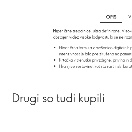
OPIS
V
Hiper črne trepalnice, ultra definirane. Visok
obstojen videz visoke ločljivosti, ki se ne ra
Hiper črna formula z mešanico digitalnih 
intenzivnost je bila preizkušena na pamet
Krtačka v trenutku privzdigne, priviha in 
Hranljive sestavine, kot sta rastlinski kera
Drugi so tudi kupili