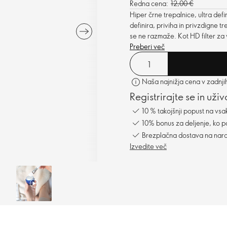
Redna cena:
12,00 €
Hiper črne trepalnice, ultra def
definira, priviha in privzdigne t
se ne razmaže. Kot HD filter za 
Preberi več
Naša najnižja cena v zadnji
Registrirajte se in uži
10 % takojšnji popust na vsa
10% bonus za deljenje, ko po
Brezplačna dostava na naro
Izvedite več