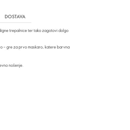
DOSTAVA
zdigne trepalnice ter tako zagotovi dolgo
živo – gre za prvo maskaro, katere barvna
dnevno nošenje.