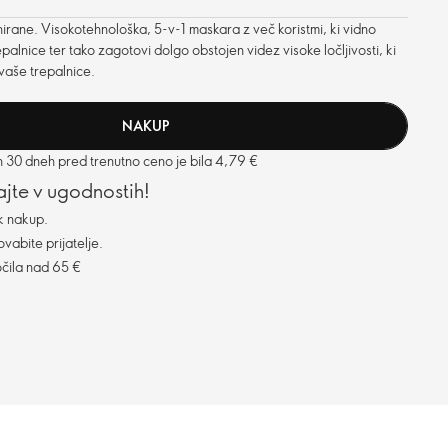
inirane. Visokotehnološka, 5-v-1 maskara z več koristmi, ki vidno
repalnice ter tako zagotovi dolgo obstojen videz visoke ločljivosti, ki
vaše trepalnice.
NAKUP
h 30 dneh pred trenutno ceno je bila 4,79 €
vajte v ugodnostih!
k nakup.
vabite prijatelje.
čila nad 65 €