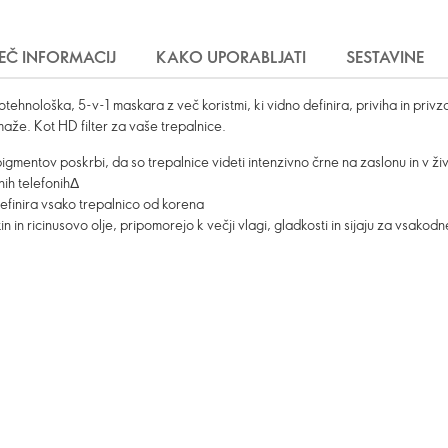
EČ INFORMACIJ
KAKO UPORABLJATI
SESTAVINE
otehnološka, 5-v-1 maskara z več koristmi, ki vidno definira, priviha in priv
zmaže. Kot HD filter za vaše trepalnice.
pigmentov poskrbi, da so trepalnice videti intenzivno črne na zaslonu in v 
nih telefonihΔ
definira vsako trepalnico od korena
tin in ricinusovo olje, pripomorejo k večji vlagi, gladkosti in sijaju za vsako