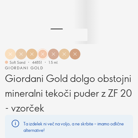
Soft Sand
44851
1.5 ml.
GIORDANI GOLD
Giordani Gold dolgo obstojni
mineralni tekoči puder z ZF 20
- vzorček
Ta izdelek ni več na voljo, a ne skrbite – imamo odlične
alternative!