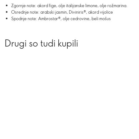
Zgornje note: akord fige, olje italijanske limone, olje rožmarina.
Osrednje note: arabski jasmin, Diviniris®, akord vijolice
Spodnje note: Ambrostar®, olje cedrovine, beli mošus
Drugi so tudi kupili