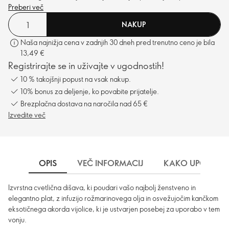
vonju.
Preberi več
NAKUP
Naša najnižja cena v zadnjih 30 dneh pred trenutno ceno je bila
13,49 €
Registrirajte se in uživajte v ugodnostih!
10 % takojšnji popust na vsak nakup.
10% bonus za deljenje, ko povabite prijatelje.
Brezplačna dostava na naročila nad 65 €
Izvedite več
OPIS
VEČ INFORMACIJ
KAKO UPORABLJ
Izvrstna cvetlična dišava, ki poudari vašo najbolj ženstveno in
elegantno plat, z infuzijo rožmarinovega olja in osvežujočim kančkom
eksotičnega akorda vijolice, ki je ustvarjen posebej za uporabo v tem
vonju.