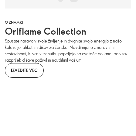
O ZNAMKI
Oriflame Collection
Spustite naravo v svoje življenje in dvignite svojo energijo z našo
kolekcijo lahkotnih dišav za ženske. Navdihnjene z naravnimi
sestavinami, ki vas v trenutku popeljejo na cvetoče poljane, bo vsak
razpršek dišave poživil in navdihnil vaš um!
IZVEDITE VEČ