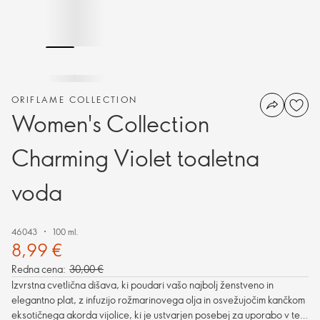
ORIFLAME COLLECTION
Women's Collection
Charming Violet toaletna
voda
46043
100 ml.
8,99 €
Redna cena:
30,00 €
Izvrstna cvetlična dišava, ki poudari vašo najbolj ženstveno in
elegantno plat, z infuzijo rožmarinovega olja in osvežujočim kančkom
eksotičnega akorda vijolice, ki je ustvarjen posebej za uporabo v tem