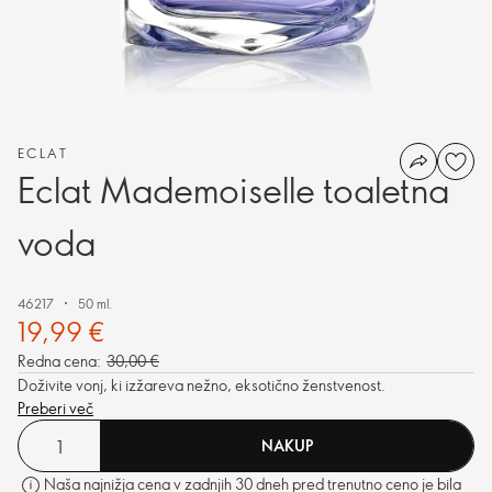
ECLAT
Eclat Mademoiselle toaletna
voda
46217
50 ml.
19,99 €
Redna cena:
30,00 €
Doživite vonj, ki izžareva nežno, eksotično ženstvenost.
Preberi več
NAKUP
Naša najnižja cena v zadnjih 30 dneh pred trenutno ceno je bila