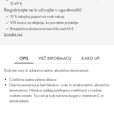
12,49 €
Registrirajte se in uživajte v ugodnostih!
10 % takojšnji popust na vsak nakup.
10% bonus za deljenje, ko povabite prijatelje.
Brezplačna dostava na naročila nad 65 €
Izvedite več
OPIS
VEČ INFORMACIJ
KAKO UPORABLJ
Doživite vonj, ki izžareva nežno, eksotično ženstvenost.
Cvetlična sadna zelena dišava
Glavna sestavina je beli hibiskus– cvet, ki izraža nežno, eksotično
ženstvenost. Hibiskus oddaja prefinjeno cvetličnost s svežimi,
vodnimi notami. Ta cvet je tudi naravno bogat z vitaminom C in
antioksidanti.