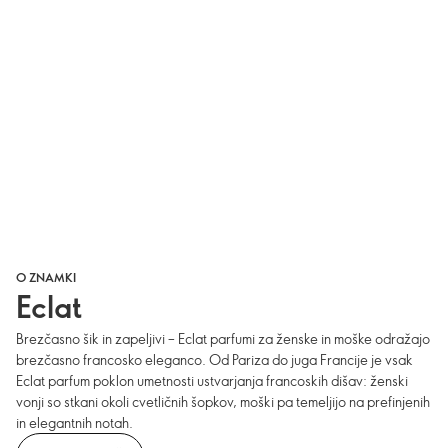
O ZNAMKI
Eclat
Brezčasno šik in zapeljivi – Eclat parfumi za ženske in moške odražajo
brezčasno francosko eleganco. Od Pariza do juga Francije je vsak
Eclat parfum poklon umetnosti ustvarjanja francoskih dišav: ženski
vonji so stkani okoli cvetličnih šopkov, moški pa temeljijo na prefinjenih
in elegantnih notah.