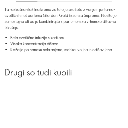
Ta razkošna vlažilna krema za telo je prežeta z vonjem jantarno-
cvetličnih not parfuma Giordani Gold Essenza Supreme. Nosite jo
samostojno ali pa jo kombinirajte s parfumom za vrhunsko dišavno
izkušnjo.
Bela cvetlična infuzija s kadilom
Visoka koncentracija dišave
Koža je po nanosu nahranjena, mehka, voljna in odišavljena
Drugi so tudi kupili