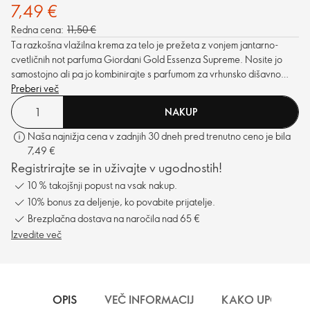
7,49 €
Redna cena:
11,50 €
Ta razkošna vlažilna krema za telo je prežeta z vonjem jantarno-
cvetličnih not parfuma Giordani Gold Essenza Supreme. Nosite jo
samostojno ali pa jo kombinirajte s parfumom za vrhunsko dišavno
izkušnjo.
Preberi več
NAKUP
Naša najnižja cena v zadnjih 30 dneh pred trenutno ceno je bila
7,49 €
Registrirajte se in uživajte v ugodnostih!
10 % takojšnji popust na vsak nakup.
10% bonus za deljenje, ko povabite prijatelje.
Brezplačna dostava na naročila nad 65 €
Izvedite več
OPIS
VEČ INFORMACIJ
KAKO UPORABLJ