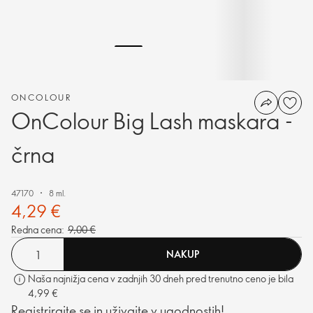
ONCOLOUR
OnColour Big Lash maskara -
črna
47170
8 ml.
4,29 €
Redna cena:
9,00 €
NAKUP
Naša najnižja cena v zadnjih 30 dneh pred trenutno ceno je bila
4,99 €
Registrirajte se in uživajte v ugodnostih!