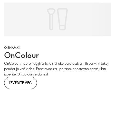
O ZNAMKI
OnColour
OnColour: nepremagljiva ličila s široko paleto živahnih barv, ki takoj
poudarijo vaš videz. Enostavno za uporabo, enostavno za vzljubiti –
izberite OnColour še danes!
IZVEDITE VEČ