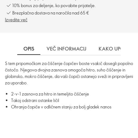
10% bonus za deljenje, ko povabite prijatelje.
Brezplačna dostava na naročila nad 65 €
Izvedite več
OPIS
VEČ INFORMACIJ
KAKO UPORABLJ
S tem pripomočkom za čiščenje čopičev boste vsakič dosegli popolno
čistočo. Njegova dvojna zasnova omogoča hitro, suho čiščenje in
globinsko, mokro čiščenje, da vaši čopiči ostanejo sveži in pripravljeni
za uporabo.
2-v-1 zasnova za hitro in temeljito čiščenje
Takoj odstrani ostanke ličil
Ohranja čopiče v odličnem stanju za bolj gladek nanos