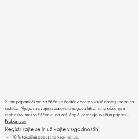
S tem pripomočkom za čiščenje čopičev boste vsakič dosegli popolno
čistočo. Njegova dvojna zasnova omogoča hitro, suho čiščenje in
globinsko, mokro čiščenje, da vaši čopiči ostanejo sveži in pripravljeni
za uporabo.
Preberi več
Registrirajte se in uživajte v ugodnostih!
10 % takojšnji popust na vsak nakup.