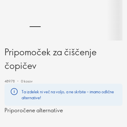
Pripomoček za čiščenje
čopičev
48978
0 kosov
Ta izdelek ni več na voljo, a ne skrbite – imamo odlične
alternative!
Priporočene alternative