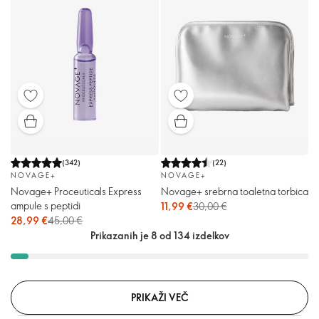
(
342
)
(
22
)
NOVAGE+
NOVAGE+
Novage+ Proceuticals Express
Novage+ srebrna toaletna torbica
ampule s peptidi
11,99 €
30,00 €
28,99 €
45,00 €
Prikazanih je 8 od 134 izdelkov
PRIKAŽI VEČ