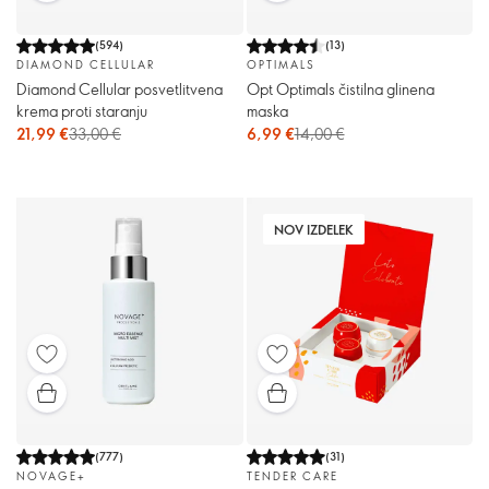
(
594
)
(
13
)
DIAMOND CELLULAR
OPTIMALS
Diamond Cellular posvetlitvena
Opt Optimals čistilna glinena
krema proti staranju
maska
21,99 €
33,00 €
6,99 €
14,00 €
NOV IZDELEK
(
777
)
(
31
)
NOVAGE+
TENDER CARE