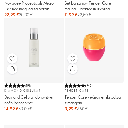
Novage+ Proceuticals Micro
Set balzamov Tender Care -
Essence meglica za obraz
malina, lubenica in izvorna
različica
22,99 €
30,00 €
11,99 €
22,50 €
(
191
)
(
943
)
DIAMOND CELLULAR
TENDER CARE
Diamond Cellular obnovitveni
Tender Care večnamenski balzam
nočni koncentrat
z mangom
14,99 €
30,00 €
3,29 €
7,50 €