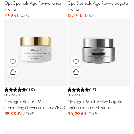
Opt Optimals Age Revive lahka
Opt Optimals Age Revive bogata
krema
krema
7,99 €
18,00 €
13,49 €
21,00 €
(
1287
)
(
1172
)
NOVAGE+
NOVAGE+
Novage+ Restore Multi-
Novage+ Multi-Active bogata
Correcting dnevna krema z ZF 30
nočna krema proti staranju
28,99 €
47,00 €
30,99 €
41,00 €