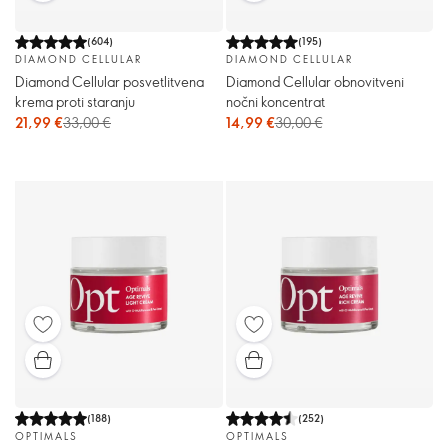
(
604
)
(
195
)
DIAMOND CELLULAR
DIAMOND CELLULAR
Diamond Cellular posvetlitvena
Diamond Cellular obnovitveni
krema proti staranju
nočni koncentrat
21,99 €
33,00 €
14,99 €
30,00 €
(
188
)
(
252
)
OPTIMALS
OPTIMALS