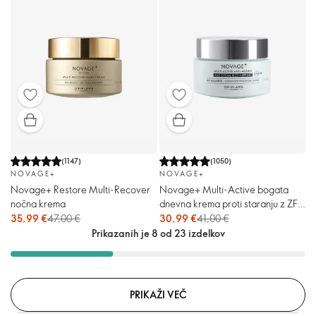
(
1147
)
(
1050
)
NOVAGE+
NOVAGE+
Novage+ Restore Multi-Recover
Novage+ Multi-Active bogata
nočna krema
dnevna krema proti staranju z ZF
30
35,99 €
47,00 €
30,99 €
41,00 €
Prikazanih je 8 od 23 izdelkov
PRIKAŽI VEČ