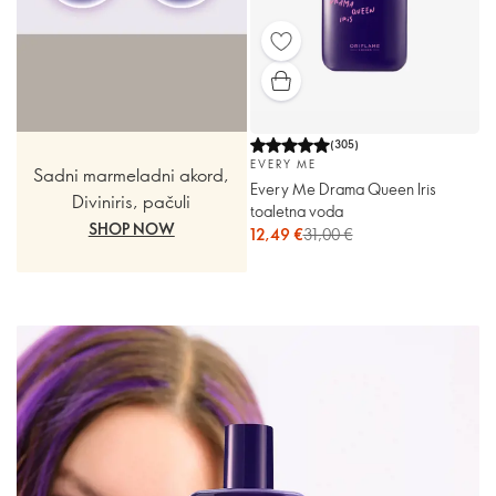
(
305
)
EVERY ME
Sadni marmeladni akord,
Every Me Drama Queen Iris
Diviniris, pačuli
toaletna voda
SHOP NOW
12,49 €
31,00 €