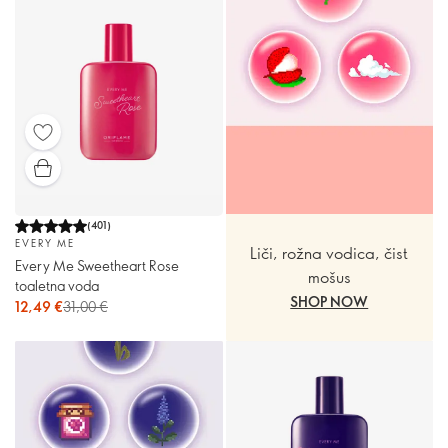
(
401
)
EVERY ME
Liči, rožna vodica, čist
Every Me Sweetheart Rose
mošus
toaletna voda
SHOP NOW
12,49 €
31,00 €