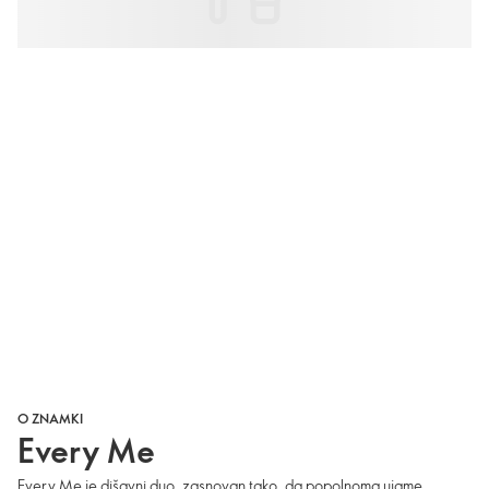
O ZNAMKI
Every Me
Every Me je dišavni duo, zasnovan tako, da popolnoma ujame