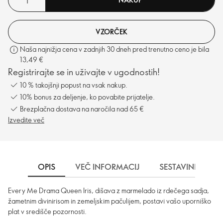
VZORČEK
Naša najnižja cena v zadnjih 30 dneh pred trenutno ceno je bila
13,49 €
Registrirajte se in uživajte v ugodnostih!
10 % takojšnji popust na vsak nakup.
10% bonus za deljenje, ko povabite prijatelje.
Brezplačna dostava na naročila nad 65 €
Izvedite več
OPIS
VEČ INFORMACIJ
SESTAVINE
Every Me Drama Queen Iris, dišava z marmelado iz rdečega sadja,
žametnim divinirisom in zemeljskim pačulijem, postavi vašo uporniško
plat v središče pozornosti.