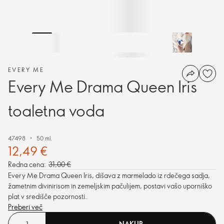
EVERY ME
Every Me Drama Queen Iris
toaletna voda
47498
50 ml.
12,49 €
Redna cena:
31,00 €
Every Me Drama Queen Iris, dišava z marmelado iz rdečega sadja,
žametnim divinirisom in zemeljskim pačulijem, postavi vašo uporniško
plat v središče pozornosti.
Preberi več
NAKUP