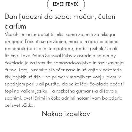
IZVEDITE VEČ
Dan ljubezni do sebe: močan, čuten
parfum
Včasih se želite počutiti seksi samo zase in za nikogar
drugega! Počutiti se privlačno, močno in opolnomočeno
pomeni skrbeti za lastne potrebe, bodisi psihološke ali
fizične. Love Potion Sensual Ruby z osrednjo noto ruby
čokolade je za trenutke samozadovoljstva in raziskovanja
čutov. Torej, vzemite si večer zase in uživajte v nekaterih
življenjskih užitkih – na primer v mamljivem vonju, plesu v
spodnjem perilu ali pustite, da se košček čokolade počasi
topi na vašem jeziku. Ta razkošna gurmanska dišava s
sadnimi, cvetličnimi in čokoladnimi notami vam bo odprla
cel svet užitka.
Nakup izdelkov