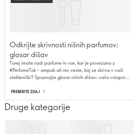
Odkrijte skrivnosti nišnih parfumov:
glosar dišav
Torej imate radi parfume in vse, kar je povezano z
#PerfumeTok – ampak ali res veste, kaj se skriva v vaši
steklenički? Spoznajte glosar nišnih dišav: vašo vstopnico
v zakulisje nastajanja dišav. Od dobro poznanih
sestavin do skrivnosti nišnih dišav, tukaj je vse, kar
PREBERITE ZDAJ
potrebujete, da zvenite (in dišite) kot poznavalec.
Druge kategorije
Povzdignite svoje poznavanje dišav na novo raven.