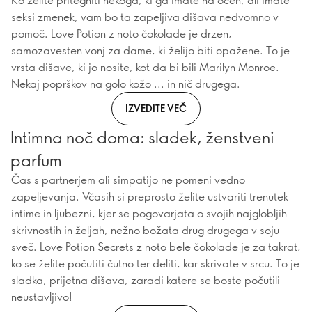
seksi zmenek, vam bo ta zapeljiva dišava nedvomno v
pomoč. Love Potion z noto čokolade je drzen,
samozavesten vonj za dame, ki želijo biti opažene. To je
vrsta dišave, ki jo nosite, kot da bi bili Marilyn Monroe.
Nekaj poprškov na golo kožo ... in nič drugega.
IZVEDITE VEČ
Intimna noč doma: sladek, ženstveni
parfum
Čas s partnerjem ali simpatijo ne pomeni vedno
zapeljevanja. Včasih si preprosto želite ustvariti trenutek
intime in ljubezni, kjer se pogovarjata o svojih najglobljih
skrivnostih in željah, nežno božata drug drugega v soju
sveč. Love Potion Secrets z noto bele čokolade je za takrat,
ko se želite počutiti čutno ter deliti, kar skrivate v srcu. To je
sladka, prijetna dišava, zaradi katere se boste počutili
neustavljivo!