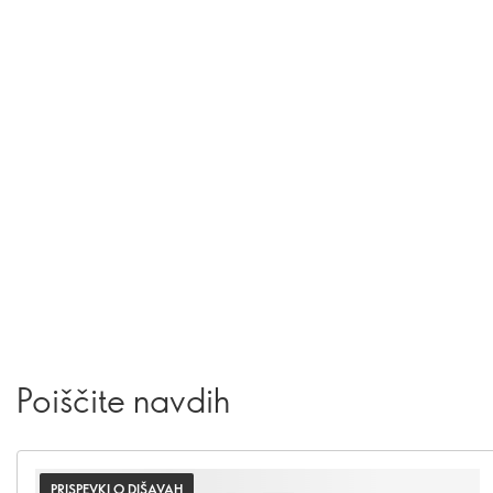
Poiščite navdih
PRISPEVKI O DIŠAVAH