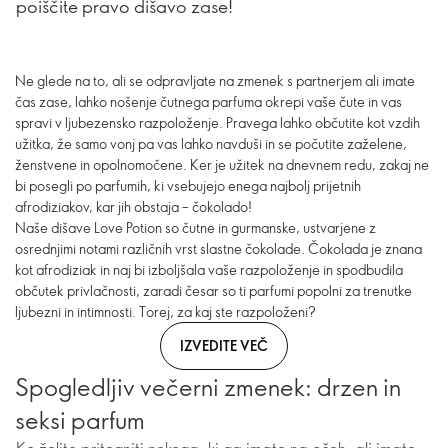
poiščite pravo dišavo zase!
Ne glede na to, ali se odpravljate na zmenek s partnerjem ali imate
čas zase, lahko nošenje čutnega parfuma okrepi vaše čute in vas
spravi v ljubezensko razpoloženje. Pravega lahko občutite kot vzdih
užitka, že samo vonj pa vas lahko navduši in se počutite zaželene,
ženstvene in opolnomočene. Ker je užitek na dnevnem redu, zakaj ne
bi posegli po parfumih, ki vsebujejo enega najbolj prijetnih
afrodiziakov, kar jih obstaja – čokolado!
Naše dišave Love Potion so čutne in gurmanske, ustvarjene z
osrednjimi notami različnih vrst slastne čokolade. Čokolada je znana
kot afrodiziak in naj bi izboljšala vaše razpoloženje in spodbudila
občutek privlačnosti, zaradi česar so ti parfumi popolni za trenutke
ljubezni in intimnosti. Torej, za kaj ste razpoloženi?
IZVEDITE VEČ
Spogledljiv večerni zmenek: drzen in
seksi parfum ​
Ko želite pritegniti nekoga, ki ga imate na očeh, ali imate