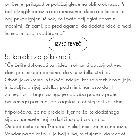
pri čemer prilagodite položaj glede na obliko obraza. Pri
bolj okroglih obrazih radi nanesemo rdečilo na ličnice za
bolj privzdignjen učinek, če imate bolj oglat obraz z
močnimi ličnicami, pa predlagamo, da dodate rdečilo med
ličnico in nosom vodoravno.”
IZVEDITE VEČ
5. korak: za piko na i
“Če želite dokončati ta videz in ohraniti obstojnost ves
dan, je ključnega pomena, da vse izdelke utrdite.
Obožujeva kreme in tekoče izdelke, ker se brezhibno zlijejo
in izboljšajo sijaj izdelkov pod njimi, namesto da jih
zameglijo. Iz tega razloga je uporaba pudra v prahu
bistvenega pomena, da zagotovite obstojnost ves dan.
Priporočava, da na predele, kjer ne želite dodatnega
sijaja, nanesete majhno količino pudra v prahu.
Osredotočite se na T-predel in okoli nosu za mastno kožo.
Vendar pa za kožo, ki je bolj suha, svetujemo, da v celoti