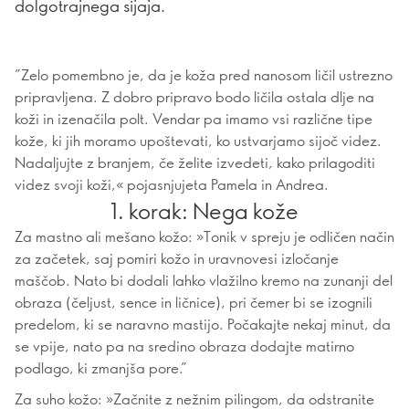
dolgotrajnega sijaja.
”Zelo pomembno je, da je koža pred nanosom ličil ustrezno
pripravljena. Z dobro pripravo bodo ličila ostala dlje na
koži in izenačila polt. Vendar pa imamo vsi različne tipe
kože, ki jih moramo upoštevati, ko ustvarjamo sijoč videz.
Nadaljujte z branjem, če želite izvedeti, kako prilagoditi
videz svoji koži,« pojasnjujeta Pamela in Andrea.
1. korak: Nega kože
Za mastno ali mešano kožo: »Tonik v spreju je odličen način
za začetek, saj pomiri kožo in uravnovesi izločanje
maščob. Nato bi dodali lahko vlažilno kremo na zunanji del
obraza (čeljust, sence in ličnice), pri čemer bi se izognili
predelom, ki se naravno mastijo. Počakajte nekaj minut, da
se vpije, nato pa na sredino obraza dodajte matirno
podlago, ki zmanjša pore.”
Za suho kožo: »Začnite z nežnim pilingom, da odstranite