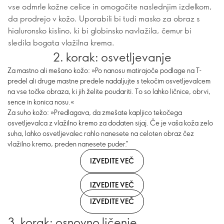
vse odmrle kožne celice in omogočite naslednjim izdelkom,
da prodrejo v kožo. Uporabili bi tudi masko za obraz s
hialuronsko kislino, ki bi globinsko navlažila, čemur bi
sledila bogata vlažilna krema.
2. korak: osvetljevanje
Za mastno ali mešano kožo: »Po nanosu matirajoče podlage na T-
predel ali druge mastne predele nadaljujte s tekočim osvetljevalcem
na vse točke obraza, ki jih želite poudariti. To so lahko ličnice, obrvi,
sence in konica nosu.«
Za suho kožo: »Predlagava, da zmešate kapljico tekočega
osvetljevalca z vlažilno kremo za dodaten sijaj. Če je vaša koža zelo
suha, lahko osvetljevalec rahlo nanesete na celoten obraz čez
vlažilno kremo, preden nanesete puder.”
IZVEDITE VEČ
IZVEDITE VEČ
IZVEDITE VEČ
3. korak: osnovno ličenje