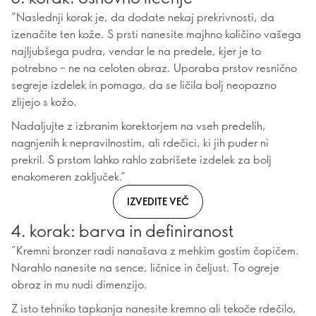
”Naslednji korak je, da dodate nekaj prekrivnosti, da
izenačite ten kože. S prsti nanesite majhno količino vašega
najljubšega pudra, vendar le na predele, kjer je to
potrebno – ne na celoten obraz. Uporaba prstov resnično
segreje izdelek in pomaga, da se ličila bolj neopazno
zlijejo s kožo.
Nadaljujte z izbranim korektorjem na vseh predelih,
nagnjenih k nepravilnostim, ali rdečici, ki jih puder ni
prekril. S prstom lahko rahlo zabrišete izdelek za bolj
enakomeren zaključek.”
IZVEDITE VEČ
4. korak: barva in definiranost
”Kremni bronzer radi nanašava z mehkim gostim čopičem.
Narahlo nanesite na sence, ličnice in čeljust. To ogreje
obraz in mu nudi dimenzijo.
Z isto tehniko tapkanja nanesite kremno ali tekoče rdečilo,