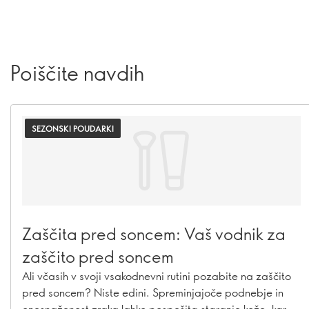
Poiščite navdih
SEZONSKI POUDARKI
Zaščita pred soncem: Vaš vodnik za
zaščito pred soncem
Ali včasih v svoji vsakodnevni rutini pozabite na zaščito
pred soncem? Niste edini. Spreminjajoče podnebje in
onesnaženost zraka lahko pospešita staranje kože, kar