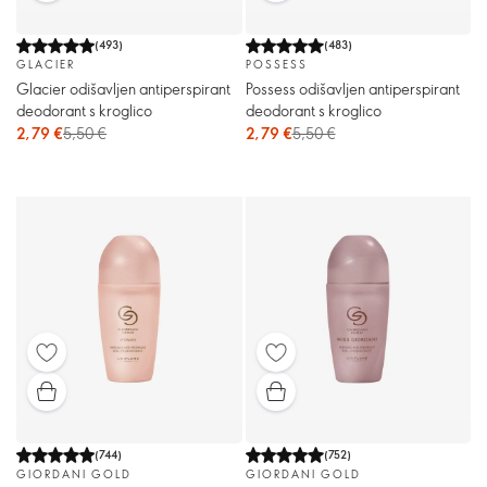
(
493
)
(
483
)
GLACIER
POSSESS
Glacier odišavljen antiperspirant
Possess odišavljen antiperspirant
deodorant s kroglico
deodorant s kroglico
2,79 €
5,50 €
2,79 €
5,50 €
(
744
)
(
752
)
GIORDANI GOLD
GIORDANI GOLD