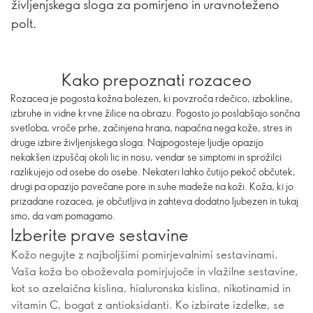
življenjskega sloga za pomirjeno in uravnoteženo
polt.
Kako prepoznati rozaceo
Rozacea je pogosta kožna bolezen, ki povzroča rdečico, izbokline,
izbruhe in vidne krvne žilice na obrazu. Pogosto jo poslabšajo sončna
svetloba, vroče prhe, začinjena hrana, napačna nega kože, stres in
druge izbire življenjskega sloga. Najpogosteje ljudje opazijo
nekakšen izpuščaj okoli lic in nosu, vendar se simptomi in sprožilci
razlikujejo od osebe do osebe. Nekateri lahko čutijo pekoč občutek,
drugi pa opazijo povečane pore in suhe madeže na koži. Koža, ki jo
prizadane rozacea, je občutljiva in zahteva dodatno ljubezen in tukaj
smo, da vam pomagamo.
Izberite prave sestavine
Kožo negujte z najboljšimi pomirjevalnimi sestavinami.
Vaša koža bo oboževala pomirjujoče in vlažilne sestavine,
kot so azelaična kislina, hialuronska kislina, nikotinamid in
vitamin C, bogat z antioksidanti. Ko izbirate izdelke, se