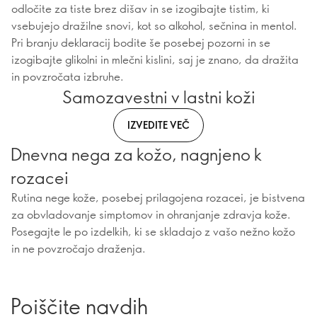
odločite za tiste brez dišav in se izogibajte tistim, ki
vsebujejo dražilne snovi, kot so alkohol, sečnina in mentol.
Pri branju deklaracij bodite še posebej pozorni in se
izogibajte glikolni in mlečni kislini, saj je znano, da dražita
in povzročata izbruhe.
Samozavestni v lastni koži
IZVEDITE VEČ
Dnevna nega za kožo, nagnjeno k
rozacei
Rutina nege kože, posebej prilagojena rozacei, je bistvena
za obvladovanje simptomov in ohranjanje zdravja kože.
Posegajte le po izdelkih, ki se skladajo z vašo nežno kožo
in ne povzročajo draženja.
Poiščite navdih