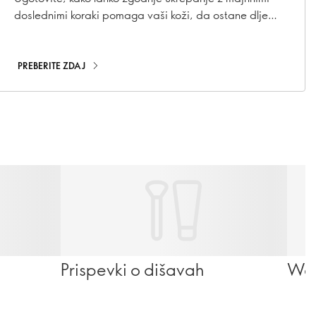
doslednimi koraki pomaga vaši koži, da ostane dlje
časa mladostna.
PREBERITE ZDAJ
Prispevki o dišavah
Wel