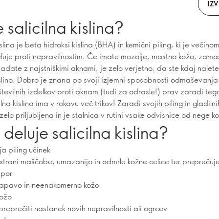
IZV
e salicilna kislina?
islina je beta hidroksi kislina (BHA) in kemični piling, ki je večin
luje proti nepravilnostim. Če imate mozolje, mastno kožo, zam
adate z najstniškimi aknami, je zelo verjetno, da ste kdaj nalete
kislino. Dobro je znana po svoji izjemni sposobnosti odmaševanja 
številnih izdelkov proti aknam (tudi za odrasle!) prav zaradi teg
lna kislina ima v rokavu več trikov! Zaradi svojih piling in gladiln
zelo priljubljena in je stalnica v rutini vsake odvisnice od nege k
deluje salicilna kislina?
a piling učinek
dstrani maščobe, umazanijo in odmrle kožne celice ter preprečuj
 por
rapavo in neenakomerno kožo
kožo
reprečiti nastanek novih nepravilnosti ali ogrcev