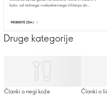
kožo, od nežnega vsakodnevnega čiščenja do
dvojnega čiščenja.
PREBERITE ZDAJ
Druge kategorije
Članki o negi kože
Članki o l