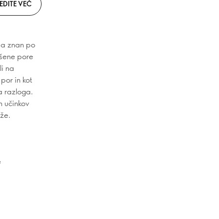
EDITE VEČ
oma znan po
ašene pore
li na
por in kot
a razloga.
ih učinkov
ože.
e