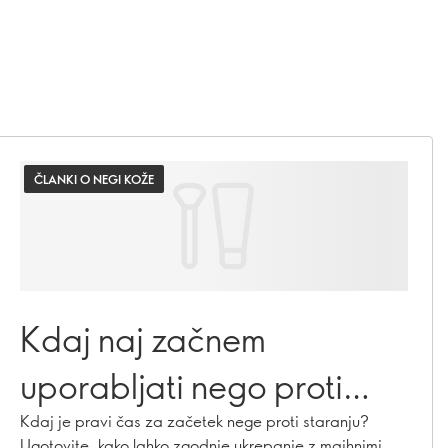
ČLANKI O NEGI KOŽE
Kdaj naj začnem
uporabljati nego proti
staranju?
Kdaj je pravi čas za začetek nege proti staranju?
Ugotovite, kako lahko zgodnje ukrepanje z majhnimi