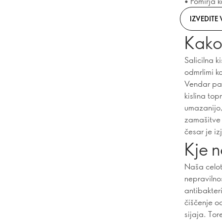
• Pomirja 
IZVEDITE
Kako 
Salicilna k
odmrlimi ko
Vendar pa j
kislina top
umazanijo,
zamašitve 
česar je i
Kje n
Naša celot
nepravilno
antibakteri
čiščenje o
sijaja. Tor