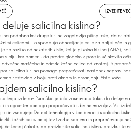
kožo
 VEČ
IZVEDITE VEČ
deluje salicilna kislina?
islina podobno kot druge kisline zagotavlja piling tako, da oslab
žnimi celicami. To spodbuja obnavljanje celic za bolj sijočo in g
e za razliko od nekaterih kislin, kot je glikolna kislina (AHA), sali
na v olju, kar pomeni, da prodre globoko v pore in učinkovito očis
 odvečne maščobe in odmrle kožne celice od znotraj. S prepre
por salicilna kislina pomaga preprečevati nastanek nepravilnost
zjemna sestavina v boju proti aknam in ohranjanju čiste kože.
ajdem salicilno kislino?
na linija izdelkov Pure Skin je bila zasnovana tako, da deluje na
sti in ogrce ter pomaga preprečevati izbruhe mozoljev. Vsi izdel
jski in vsebujejo Detect tehnologijo v kombinaciji s salicilno kisli
dmrlih kožnih celic, omejitev tvorbe sebuma in preprečevanje n
ej, če komaj čakate, da preizkusite salicilno kislino, preizkusite na