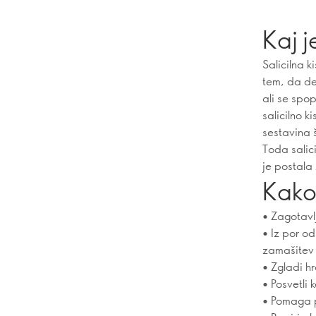
Kaj j
Salicilna k
tem, da de
ali se spop
salicilno 
sestavina 
Toda salici
je postala 
Kako 
• Zagotavlj
• Iz por o
zamašitev
• Zgladi h
• Posvetli 
• Pomaga p