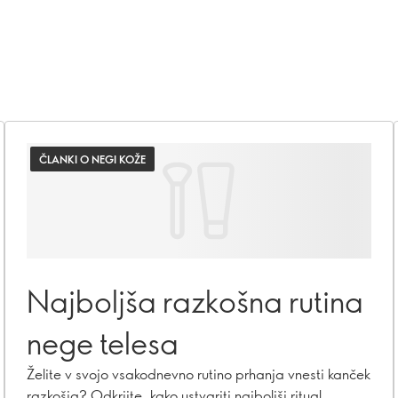
ČLANKI O NEGI KOŽE
Najboljša razkošna rutina
nege telesa
Želite v svojo vsakodnevno rutino prhanja vnesti kanček
razkošja? Odkrijte, kako ustvariti najboljši ritual