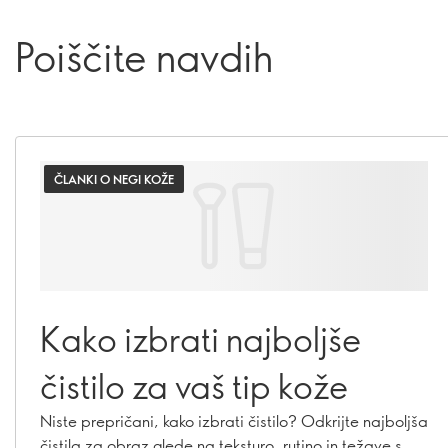
Poiščite navdih
ČLANKI O NEGI KOŽE
Kako izbrati najboljše
čistilo za vaš tip kože
Niste prepričani, kako izbrati čistilo? Odkrijte najboljša
čistila za obraz glede na teksturo, rutino in težave s