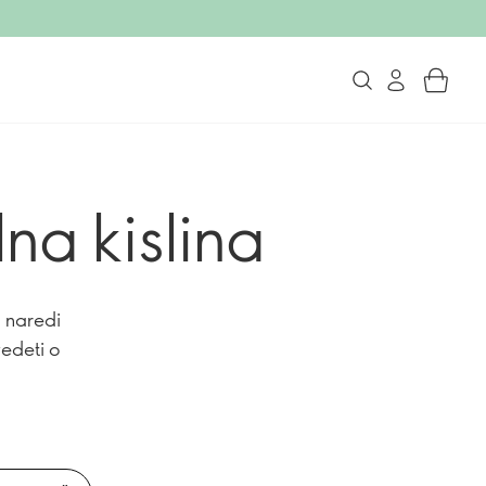
lna kislina
n naredi
vedeti o