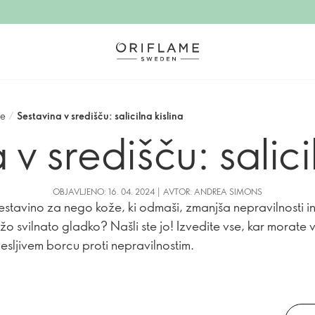
že
/
Sestavina v središču: salicilna kislina
v središču: salici
OBJAVLJENO: 16. 04. 2024 | AVTOR: ANDREA SIMONS
sestavino za nego kože, ki odmaši, zmanjša nepravilnosti i
žo svilnato gladko? Našli ste jo! Izvedite vse, kar morate 
esljivem borcu proti nepravilnostim.