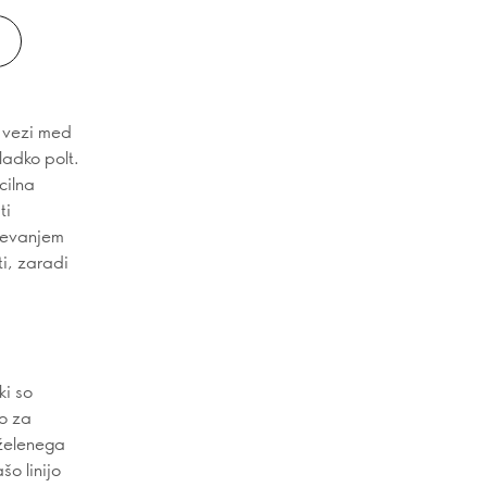
i vezi med
ladko polt.
cilna
ti
čevanjem
i, zaradi
ki so
no za
eželenega
šo linijo