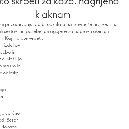
ko skrbeti za kožo, nagnjeno
k aknam
m prizadevanju, da bi odkrili najučinkovitejše rešitve, smo
ali sestavine, posebej prilagojene za odpravo aken pri
ih. Kaj morate vedeti:
ih izdelkov
ščobo in
v. Našli jo
o masko in
 globinsko
ija
pri
jo celično
adi česar
aš Novage