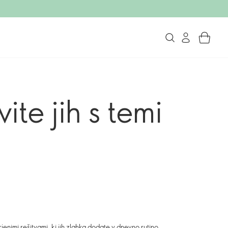
te jih s temi
jenimi rešitvami, ki jih zlahka dodate v dnevno rutino