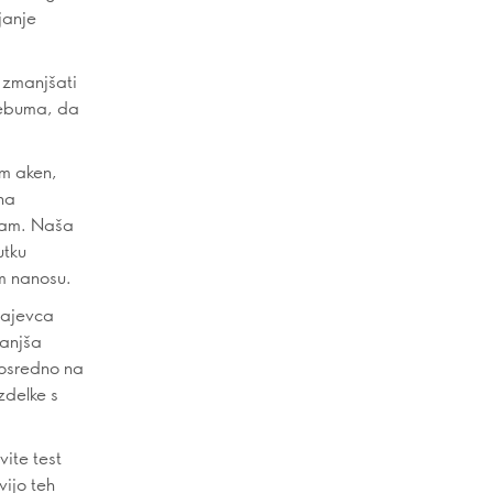
janje
 zmanjšati
sebuma, da
em aken,
čna
knam. Naša
utku
m nanosu.
 čajevca
manjša
posredno na
zdelke s
ite test
ijo teh