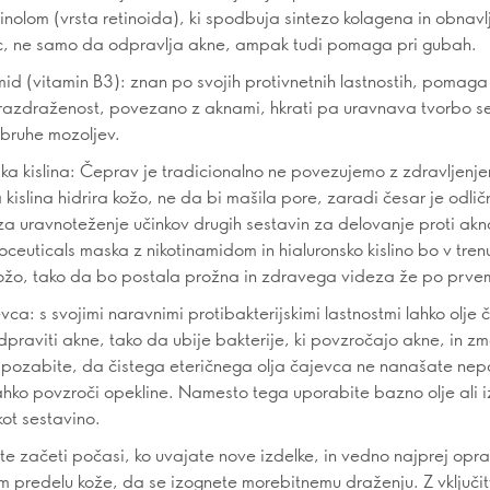
tinolom (vrsta retinoida), ki spodbuja sintezo kolagena in obnavl
ic, ne samo da odpravlja akne, ampak tudi pomaga pri gubah.
mid (vitamin B3): znan po svojih protivnetnih lastnostih, pomaga
 razdraženost, povezano z aknami, hkrati pa uravnava tvorbo 
zbruhe mozoljev.
ska kislina: Čeprav je tradicionalno ne povezujemo z zdravljenj
 kislina hidrira kožo, ne da bi mašila pore, zaradi česar je odli
za uravnoteženje učinkov drugih sestavin za delovanje proti a
ceuticals maska z nikotinamidom in hialuronsko kislino bo v tren
ožo, tako da bo postala prožna in zdravega videza že po prve
vca: s svojimi naravnimi protibakterijskimi lastnostmi lahko olje
raviti akne, tako da ubije bakterije, ki povzročajo akne, in z
 pozabite, da čistega eteričnega olja čajevca ne nanašate ne
lahko povzroči opekline. Namesto tega uporabite bazno olje ali i
ot sestavino.
e začeti počasi, ko uvajate nove izdelke, in vedno najprej oprav
 predelu kože, da se izognete morebitnemu draženju. Z vključitv