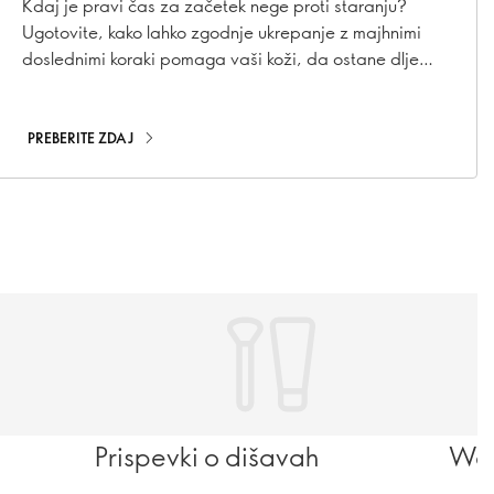
staranju?
Kdaj je pravi čas za začetek nege proti staranju?
Ugotovite, kako lahko zgodnje ukrepanje z majhnimi
doslednimi koraki pomaga vaši koži, da ostane dlje
časa mladostna.
PREBERITE ZDAJ
Prispevki o dišavah
Wel