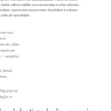
 želite odkriti izdelke za uravnavanje tvorbe sebuma –
mozoljem, zasnovane za povrnitev brezhibne in zdrave
 kako jih uporabljati.
 vse nas.
avni
te do cikla
enopavze.
 – verjetno
% žensk
akne,
ključite te
tejšo in