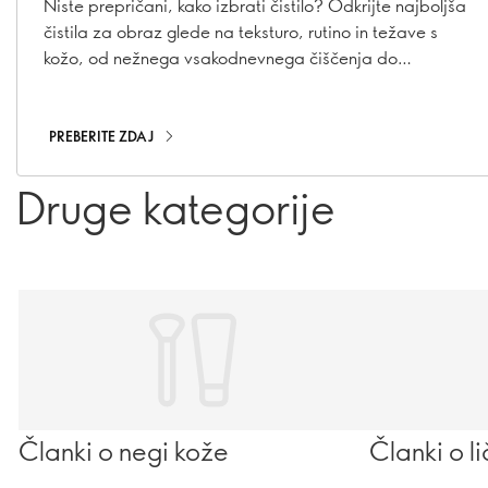
Niste prepričani, kako izbrati čistilo? Odkrijte najboljša
čistila za obraz glede na teksturo, rutino in težave s
kožo, od nežnega vsakodnevnega čiščenja do
dvojnega čiščenja.
PREBERITE ZDAJ
Druge kategorije
Članki o negi kože
Članki o l