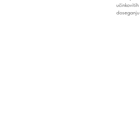
učinkoviti
doseganju 