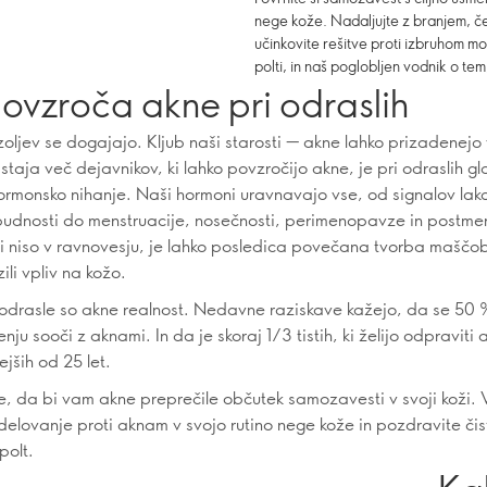
nege kože. Nadaljujte z branjem, če
učinkovite rešitve proti izbruhom 
polti, in naš poglobljen vodnik o tem,
ovzroča akne pri odraslih
zoljev se dogajajo. Kljub naši starosti — akne lahko prizadenejo
taja več dejavnikov, ki lahko povzročijo akne, je pri odraslih gl
ormonsko nihanje. Naši hormoni uravnavajo vse, od signalov lako
budnosti do menstruacije, nosečnosti, perimenopavze in postm
 niso v ravnovesju, je lahko posledica povečana tvorba maščob
li vpliv na kožo.
drasle so akne realnost. Nedavne raziskave kažejo, da se 50 
jenju sooči z aknami. In da je skoraj 1/3 tistih, ki želijo odpraviti 
ejših od 25 let.
e, da bi vam akne preprečile občutek samozavesti v svoji koži. V
delovanje proti aknam v svojo rutino nege kože in pozdravite čis
polt.