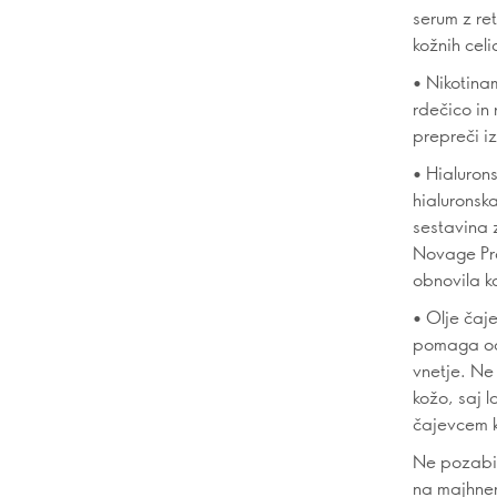
serum z re
kožnih cel
• Nikotina
rdečico in
prepreči i
• Hialuron
hialuronska
sestavina 
Novage Pro
obnovila k
• Olje čaje
pomaga odp
vnetje. Ne
kožo, saj 
čajevcem k
Ne pozabit
na majhnem