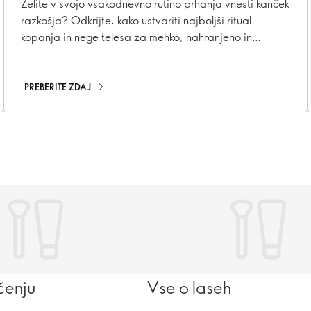
Želite v svojo vsakodnevno rutino prhanja vnesti kanček
razkošja? Odkrijte, kako ustvariti najboljši ritual
kopanja in nege telesa za mehko, nahranjeno in
razvajeno kožo.
PREBERITE ZDAJ
ičenju
Vse o laseh