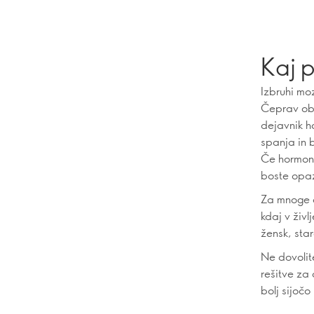
Kaj p
Izbruhi mo
Čeprav obs
dejavnik h
spanja in 
Če hormoni
boste opazi
Za mnoge o
kdaj v živl
žensk, star
Ne dovolit
rešitve za 
bolj sijočo 