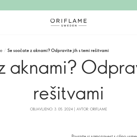
že
/
Se soočate z aknami? Odpravite jih s temi rešitvami
 aknami? Odpravi
rešitvami
OBJAVLJENO: 3. 05. 2024 | AVTOR: ORIFLAME
Povrnite si samozavest s ciljno usmer