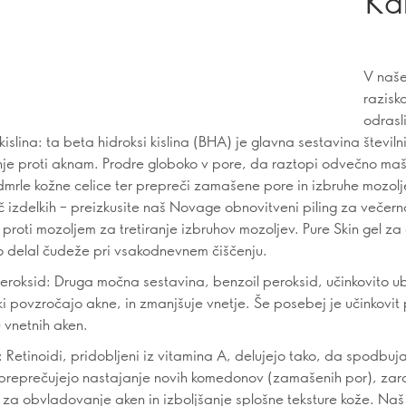
Ka
V naše
razisk
odrasl
 kislina: ta beta hidroksi kislina (BHA) je glavna sestavina številn
je proti aknam. Prodre globoko v pore, da raztopi odvečno ma
dmrle kožne celice ter prepreči zamašene pore in izbruhe mozolje
č izdelkih – preizkusite naš Novage obnovitveni piling za večern
 proti mozoljem za tretiranje izbruhov mozoljev. Pure Skin gel za
o delal čudeže pri vsakodnevnem čiščenju.
peroksid: Druga močna sestavina, benzoil peroksid, učinkovito ub
ki povzročajo akne, in zmanjšuje vnetje. Še posebej je učinkovit 
u vnetnih aken.
: Retinoidi, pridobljeni iz vitamina A, delujejo tako, da spodbuja
preprečujejo nastajanje novih komedonov (zamašenih por), zar
i za obvladovanje aken in izboljšanje splošne teksture kože. N