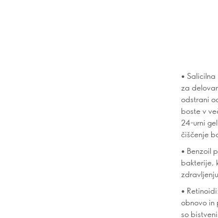
• Salicilna
za delovan
odstrani o
boste v ve
24-urni gel
čiščenje b
• Benzoil 
bakterije, 
zdravljenj
• Retinoidi
obnovo in 
so bistven