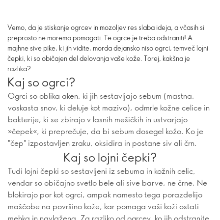
Vemo, da je stiskanje ogrcev in mozoljev res slaba ideja, a včasih si
preprosto ne moremo pomagati. Te ogrce je treba odstraniti! A
majhne sive pike, ki jih vidite, morda dejansko niso ogrci, temveč lojni
čepki, ki so običajen del delovanja vaše kože. Torej, kakšna je
razlika?
Kaj so ogrci?
Ogrci so oblika aken, ki jih sestavljajo sebum (mastna,
voskasta snov, ki deluje kot mazivo), odmrle kožne celice in
bakterije, ki se zbirajo v lasnih mešičkih in ustvarjajo
»čepek«, ki preprečuje, da bi sebum dosegel kožo. Ko je
"čep" izpostavljen zraku, oksidira in postane siv ali črn.
Kaj so lojni čepki?
Tudi lojni čepki so sestavljeni iz sebuma in kožnih celic,
vendar so običajno svetlo bele ali sive barve, ne črne. Ne
blokirajo por kot ogrci, ampak namesto tega porazdelijo
maščobe na površino kože, kar pomaga vaši koži ostati
mehka in navlažena. Za razliko od ogrcev, ko jih odstranite,