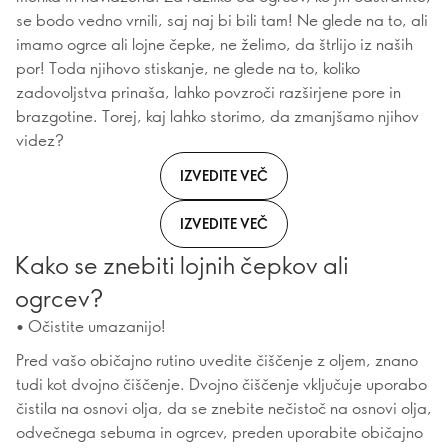
se bodo vedno vrnili, saj naj bi bili tam! Ne glede na to, ali
imamo ogrce ali lojne čepke, ne želimo, da štrlijo iz naših
por! Toda njihovo stiskanje, ne glede na to, koliko
zadovoljstva prinaša, lahko povzroči razširjene pore in
brazgotine. Torej, kaj lahko storimo, da zmanjšamo njihov
videz?
IZVEDITE VEČ
IZVEDITE VEČ
Kako se znebiti lojnih čepkov ali
ogrcev?
• Očistite umazanijo!
Pred vašo običajno rutino uvedite čiščenje z oljem, znano
tudi kot dvojno čiščenje. Dvojno čiščenje vključuje uporabo
čistila na osnovi olja, da se znebite nečistoč na osnovi olja,
odvečnega sebuma in ogrcev, preden uporabite običajno