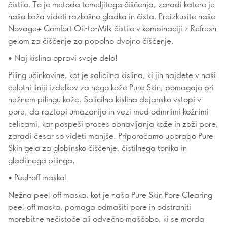
čistilo. To je metoda temeljitega čiščenja, zaradi katere je
naša koža videti razkošno gladka in čista. Preizkusite naše
Novage+ Comfort Oil-to-Milk čistilo v kombinaciji z Refresh
gelom za čiščenje za popolno dvojno čiščenje.
• Naj kislina opravi svoje delo!
Piling učinkovine, kot je salicilna kislina, ki jih najdete v naši
celotni liniji izdelkov za nego kože Pure Skin, pomagajo pri
nežnem pilingu kože. Salicilna kislina dejansko vstopi v
pore, da raztopi umazanijo in vezi med odmrlimi kožnimi
celicami, kar pospeši proces obnavljanja kože in zoži pore,
zaradi česar so videti manjše. Priporočamo uporabo Pure
Skin gela za globinsko čiščenje, čistilnega tonika in
gladilnega pilinga.
• Peel-off maska!
Nežna peel-off maska, kot je naša Pure Skin Pore Clearing
peel-off maska, pomaga odmašiti pore in odstraniti
morebitne nečistoče ali odvečno maščobo, ki se morda