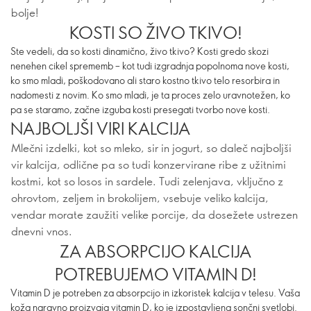
bolje!
KOSTI SO ŽIVO TKIVO!
Ste vedeli, da so kosti dinamično, živo tkivo? Kosti gredo skozi
nenehen cikel sprememb – kot tudi izgradnja popolnoma nove kosti,
ko smo mladi, poškodovano ali staro kostno tkivo telo resorbira in
nadomesti z novim. Ko smo mladi, je ta proces zelo uravnotežen, ko
pa se staramo, začne izguba kosti presegati tvorbo nove kosti.
NAJBOLJŠI VIRI KALCIJA
Mlečni izdelki, kot so mleko, sir in jogurt, so daleč najboljši
vir kalcija, odlične pa so tudi konzervirane ribe z užitnimi
kostmi, kot so losos in sardele. Tudi zelenjava, vključno z
ohrovtom, zeljem in brokolijem, vsebuje veliko kalcija,
vendar morate zaužiti velike porcije, da dosežete ustrezen
dnevni vnos.
ZA ABSORPCIJO KALCIJA
POTREBUJEMO VITAMIN D!
Vitamin D je potreben za absorpcijo in izkoristek kalcija v telesu. Vaša
koža naravno proizvaja vitamin D, ko je izpostavljena sončni svetlobi.