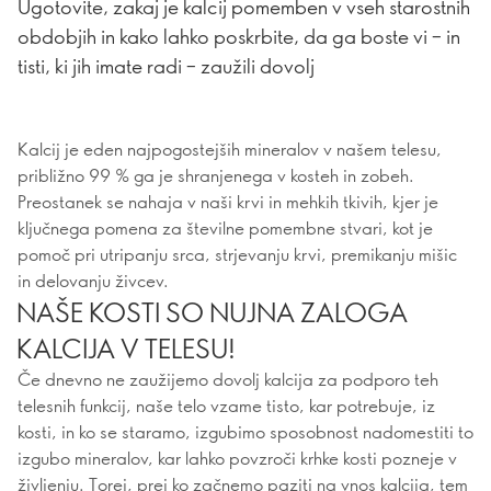
Ugotovite, zakaj je kalcij pomemben v vseh starostnih
obdobjih in kako lahko poskrbite, da ga boste vi – in
tisti, ki jih imate radi – zaužili dovolj
Kalcij je eden najpogostejših mineralov v našem telesu,
približno 99 % ga je shranjenega v kosteh in zobeh.
Preostanek se nahaja v naši krvi in mehkih tkivih, kjer je
ključnega pomena za številne pomembne stvari, kot je
pomoč pri utripanju srca, strjevanju krvi, premikanju mišic
in delovanju živcev.
NAŠE KOSTI SO NUJNA ZALOGA
KALCIJA V TELESU!
Če dnevno ne zaužijemo dovolj kalcija za podporo teh
telesnih funkcij, naše telo vzame tisto, kar potrebuje, iz
kosti, in ko se staramo, izgubimo sposobnost nadomestiti to
izgubo mineralov, kar lahko povzroči krhke kosti pozneje v
življenju. Torej, prej ko začnemo paziti na vnos kalcija, tem