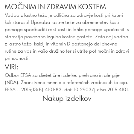
MOČNIM IN ZDRAVIM KOSTEM
Vadba z lastno težo je odlična za zdravje kosti pri kateri
koli starosti! Uporaba lastne teže za obremenitev kosti
pomaga spodbuditi rast kosti in lahko pomaga upočasniti s
starostjo povezano izgubo kostne gostote. Zato naj vadba
z lastno težo, kalcij in vitamin D postanejo del dnevne
rutine za vas in vašo družino ter si utrite pot močni in zdravi
prihodnosti!
VIRI:
Odbor EFSA za dietetične izdelke, prehrano in alergije
(NDA). Znanstveno mnenje o referenčnih vrednostih kalcija.
EFSA J. 2015;13(5):4101-83. doi: 10.2903/j.efsa.2015.4101.
Nakup izdelkov