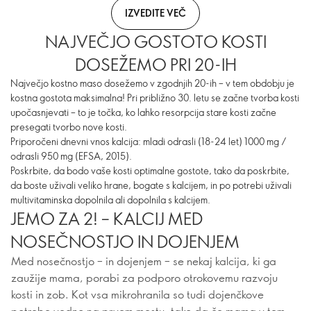
IZVEDITE VEČ
NAJVEČJO GOSTOTO KOSTI
DOSEŽEMO PRI 20-IH
Največjo kostno maso dosežemo v zgodnjih 20-ih – v tem obdobju je
kostna gostota maksimalna! Pri približno 30. letu se začne tvorba kosti
upočasnjevati – to je točka, ko lahko resorpcija stare kosti začne
presegati tvorbo nove kosti.
Priporočeni dnevni vnos kalcija: mladi odrasli (18-24 let) 1000 mg /
odrasli 950 mg (EFSA, 2015).
Poskrbite, da bodo vaše kosti optimalne gostote, tako da poskrbite,
da boste uživali veliko hrane, bogate s kalcijem, in po potrebi uživali
multivitaminska dopolnila ali dopolnila s kalcijem.
JEMO ZA 2! – KALCIJ MED
NOSEČNOSTJO IN DOJENJEM
Med nosečnostjo – in dojenjem – se nekaj kalcija, ki ga
zaužije mama, porabi za podporo otrokovemu razvoju
kosti in zob. Kot vsa mikrohranila so tudi dojenčkove
potrebe vedno na prvem mestu, tako da če mama v tem