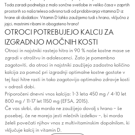
Toda zaradi podnebja z malo sončne svetlobe in veliko časa v zaprtih
prostorih so naša telesa odvisna tudi od pridobivanja vitamina D iz
hrane ali dodatkov. Vitamin D lahko zaužijemo tudi s hrano, vključno z
jajci, mastnimi ribami in obogateno hrano!
OTROCI POTREBUJEJO KALCIJ ZA
IZGRADNJO MOČNIH KOSTI
Otroci in najstniki rastejo hitro in 90 % naše kostne mase se
zgradi v otroštvu in adolescenci. Zato je pomembno
zagotoviti, da otroci in najstniki zaužijejo zadostno količino
kalcija za pomoč pri izgradnji optimalne kostne gostote v
tej fazi hitre rasti in tako zagotovijo optimalno zdravje kosti
v odrasli dobi.
Priporočeni dnevni vnos kalcija: 1-3 leta 450 mg / 4-10 let
800 mg / 11-17 let 1150 mg (EFSA, 2015).
Če vas skrbi, da morda ne zaužijejo dovolj s hrano – še
posebej, če ne morejo jesti mlečnih izdelkov –, bi morda
želeli povečati njihov vnos z multivitaminskim dopolnilom, ki
vključuje kalcij in vitamin D.