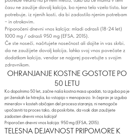
času ne zaužije dovolj kalcija, bo njeno telo vzelo tisto, kar
potrebuje, iz njenih kosti, da bi zadostilo njenim potrebam
– in otrokovim.
Priporočeni dnevni vnos kalcija: mladi odrasli (18-24 let)
1000 mg / odrasli 950 mg (EFSA, 2015).
Če ste noseči, načrtujete nosečnost ali dojite in vas skrbi,
da ne zaužijete dovolj kalcija, lahko svoj vnos povečate z
dodatkom kalcija, vendar se najprej posvetujte s svojim
zdravnikom.
OHRANJANJE KOSTNE GOSTOTE PO
50 LETU
Ko dopolnimo 50 let, začne naša kostna masa upadati, ta izguba pa je
pri ženskah še hitrejša, ko vstopijo v menopavzo. In čeprav je izguba
mineralov v kosteh običajen del procesa staranja, ni nemogoče
upočasniti ta proces tako, da poskrbite, da vsak dan zaužijete
zadosten dnevni vnos kalcija!
Priporočen dnevni vnos kalcija: 950 mg (EFSA, 2015).
TELESNA DEJAVNOST PRIPOMORE K